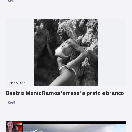
10:51
PESSOAS
Beatriz Moniz Ramos 'arrasa' a preto e branco
10:45