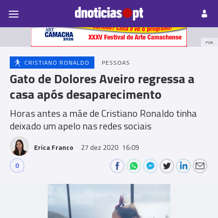
Pessoas
Prazeres
Paisagens
Palavras
P
PUB
CRISTIANO RONALDO
PESSOAS
Gato de Dolores Aveiro regressa a
casa após desaparecimento
Horas antes a mãe de Cristiano Ronaldo tinha
deixado um apelo nas redes sociais
Erica Franco
27 dez 2020
16:09
0
Comments