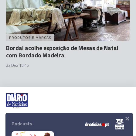
PRODUTOS E MARCAS
Bordal acolhe exposição de Mesas de Natal
com Bordado Madeira
22 Dez 15:45
×
Rua Dr. Fernão de Ornelas, 56 - 3º
9054-514 Funchal, Portugal
Podcasts
291 202 300