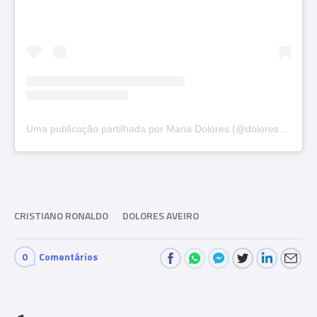
Uma publicação partilhada por Maria Dolores (@doloresaveiroofficial)
CRISTIANO RONALDO
DOLORES AVEIRO
0
Comentários
Com
men