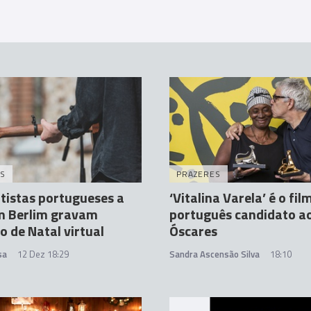
S
PRAZERES
tistas portugueses a
‘Vitalina Varela’ é o fil
m Berlim gravam
português candidato a
o de Natal virtual
Óscares
sa
12 Dez 18:29
Sandra Ascensão Silva
18:10