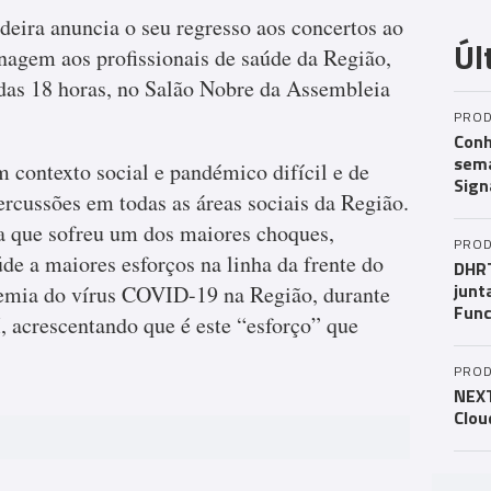
eira anuncia o seu regresso aos concertos ao
Úl
gem aos profissionais de saúde da Região,
 das 18 horas, no Salão Nobre da Assembleia
PROD
Conh
sema
 contexto social e pandémico difícil e de
Sign
percussões em todas as áreas sociais da Região.
la que sofreu um dos maiores choques,
PROD
úde a maiores esforços na linha da frente do
DHRT
junt
emia do vírus COVID-19 na Região, durante
Func
 acrescentando que é este “esforço” que
PROD
NEXT
Clou