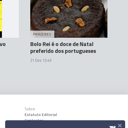
PRAZERES
rvo
Bolo Rei é o doce de Natal
preferido dos portugueses
21 Dez 12:43
1
Sobre
Estatuto Editorial
Contactos
×
Sobre nõs