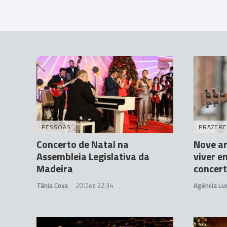
men
ts
PESSOAS
PRAZERE
Concerto de Natal na
Nove ar
Assembleia Legislativa da
viver e
Madeira
concert
Tânia Cova
20 Dez 22:34
Agência Lu