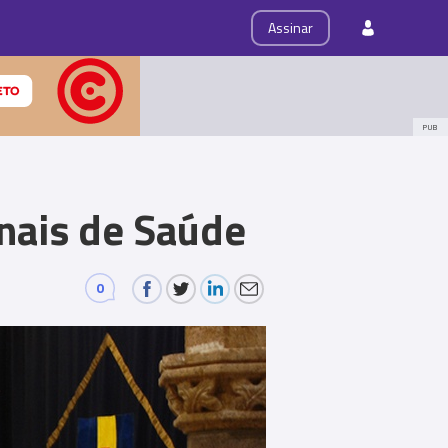
ps
Roteiro
Assinar
PUB
nais de Saúde
0
Comments