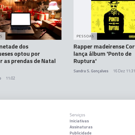
S
PESSOAS
metade dos
Rapper madeirense Co
ueses optou por
lança álbum 'Ponto de
 as prendas de Natal
Ruptura'
Sandra S. Gonçalves
16 Dez 11:3
o
11:02
Serviços
Iniciativas
Assinaturas
Publicidade