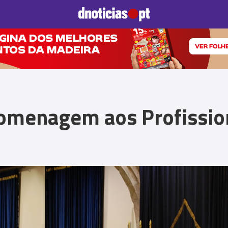
Prazeres
Paisagens
Palavras
Produto e Marcas
To
omenagem aos Profissio