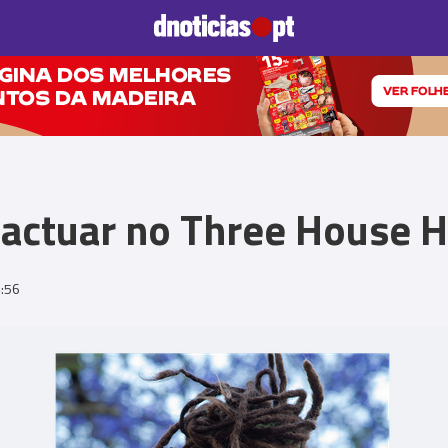
Prazeres
Paisagens
Palavras
Produto e Marcas
To
 actuar no Three House H
:56