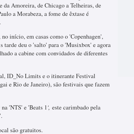
 da Amoreira, de Chicago a Telheiras, de
Paulo a Morabeza, a fome de êxtase é
.
, no início, em casas como o 'Copenhagen',
s tarde deu o 'salto' para o 'Musixbox' e agora
lhado a cabine com convidados de diferentes
l, ID_No Limits e o itinerante Festival
ai e Rio de Janeiro), são festivais que fazem
s
na 'NTS' e 'Beats 1
',
este carimbado pela
'.
ocal são gratuitos.