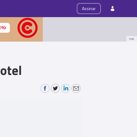
ps
Roteiro
Assinar
PUB
otel