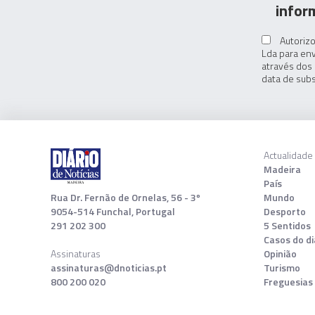
infor
Autorizo
Lda para env
através dos 
data de subs
Actualidade
Madeira
País
Rua Dr. Fernão de Ornelas, 56 - 3º
Mundo
9054-514 Funchal, Portugal
Desporto
291 202 300
5 Sentidos
Casos do di
Assinaturas
Opinião
assinaturas@dnoticias.pt
Turismo
800 200 020
Freguesias