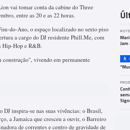
ion vai tomar conta da cabine do Three
Úl
bro, entre as 20 e as 22 horas.
Fim-do-Ano, o espaço localizado no sexto piso
ROTE
bertura a cargo do DJ residente Phill.Me, com
Mari
Jam 
es Hip-Hop e R&B.
em construção", vivendo em permanente
“Mud
PROD
Conh
sema
Sign
 o DJ inspira-se nas suas vivências: o Brasil,
rço, a Jamaica que cresceu a ouvir, o Barreiro
tinadora de correntes e centro de gravidade de