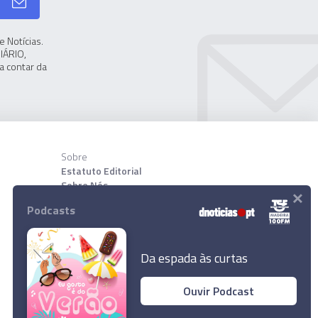
 Notícias.
IÁRIO,
a contar da
Sobre
Estatuto Editorial
Sobre Nós
×
Contactos
Podcasts
Download App
Da espada às curtas
Ouvir Podcast