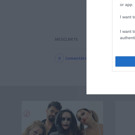
or app.
I want t
I want t
authenti
MESCLARTE
0
Comentários