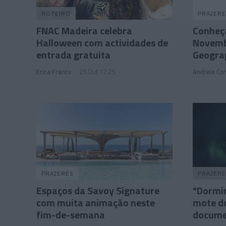
ROTEIRO
PRAZERE
FNAC Madeira celebra
Conheç
Halloween com actividades de
Novemb
entrada gratuita
Geogra
Erica Franco
25 Out 17:25
Andreia Cor
PRAZERES
PRAZERE
Espaços da Savoy Signature
"Dormir
com muita animação neste
mote do
fim-de-semana
documen