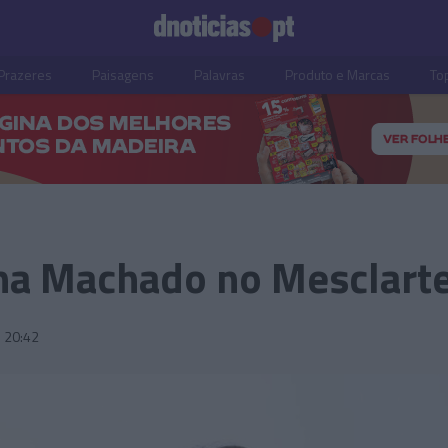
Prazeres
Paisagens
Palavras
Produto e Marcas
To
na Machado no Mesclart
20:42