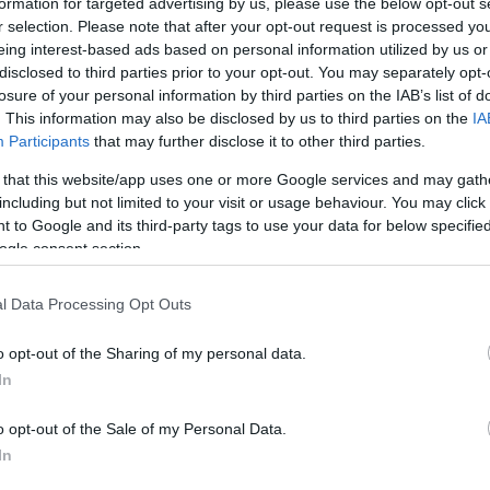
formation for targeted advertising by us, please use the below opt-out s
r selection. Please note that after your opt-out request is processed y
eing interest-based ads based on personal information utilized by us or
disclosed to third parties prior to your opt-out. You may separately opt-
M), em parceria com o Mesclarte'23, irá
Úl
losure of your personal information by third parties on the IAB’s list of
igados ao Empreendedorismo e Indústria
. This information may also be disclosed by us to third parties on the
IA
e Novembro de 2023, das 9 às 13 horas, na
Participants
that may further disclose it to other third parties.
rramentas de Programação Neurolinguística,
 that this website/app uses one or more Google services and may gath
“Mud
constelações familiares a formadora promete
including but not limited to your visit or usage behaviour. You may click 
 to Google and its third-party tags to use your data for below specifi
novas técnicas para o mundo do
ogle consent section.
PROD
Conh
sema
l Data Processing Opt Outs
Sign
o opt-out of the Sharing of my personal data.
In
PROD
DHRT
 25 de Novembro, através de mensagem para o
junt
o opt-out of the Sale of my Personal Data.
Func
ok
.
In