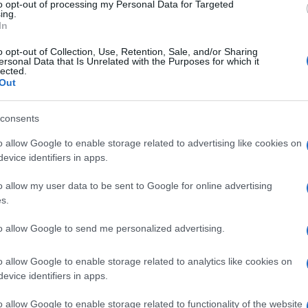
to opt-out of processing my Personal Data for Targeted
 âmbito do 'Mesclarte', um projeto-piloto que
ing.
In
e empreendedores criativos e culturais do
ês. O projeto é coordenado pela ABM,
o opt-out of Collection, Use, Retention, Sale, and/or Sharing
ersonal Data that Is Unrelated with the Purposes for which it
da em gestão de projetos de inovação,
lected.
Out
s com participação activa no campo das
consents
ivo reunir cerca de 50 empreendedores
o allow Google to enable storage related to advertising like cookies on
ação (música, dança, teatro, design, artes,
evice identifiers in apps.
rência no sector, formadores, especialistas e
o allow my user data to be sent to Google for online advertising
esafios de criar e desenvolver um negócio no
s.
ico.
to allow Google to send me personalized advertising.
ganizam encontros e formação sobre
o allow Google to enable storage related to analytics like cookies on
ndústrias criativas.
evice identifiers in apps.
o allow Google to enable storage related to functionality of the website