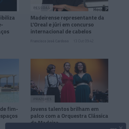
PESSOAS
biliza
Madeirense representante da
e-
L'Oreal e júri em concurso
aços
internacional de cabelos
Francisco José Cardoso
13 Out 09:42
PRAZERES
de fim-
Jovens talentos brilham em
espaços
palco com a Orquestra Clássica
da Madeira
×