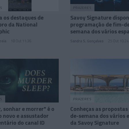
S
PRAZERES
a os destaques de
Savoy Signature disponi
ro da National
programação de fim-d
phic
semana dos vários esp
reia
18 Out 11:36
Sandra S. Gonçalves
25 Out 10:24
S
PRAZERES
, sonhar e morrer" é o
Conheças as propostas 
 novo e assustador
de-semana dos vários 
tário do canal ID
da Savoy Signature