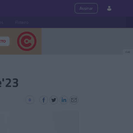
Assinar
ps
Roteiro
PUB
e'23
0