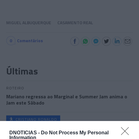
MIGUEL ALBUQUERQUE
CASAMENTO REAL
0
Comentários
Últimas
ROTEIRO
Mariano regressa ao Marginal e Summer Jam anima o
Jam este Sábado
CRISTIANO RONALDO
“Muda o corpo de todas as mulheres”
DNOTICIAS -
Do Not Process My Personal
Information