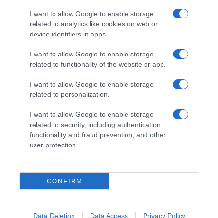
25 Set 11:09
I want to allow Google to enable storage
related to analytics like cookies on web or
device identifiers in apps.
I want to allow Google to enable storage
related to functionality of the website or app.
I want to allow Google to enable storage
related to personalization.
I want to allow Google to enable storage
related to security, including authentication
functionality and fraud prevention, and other
user protection.
PRAZERES
Viajante que fez 203 países em 10 anos
aconselha jovens a confiar na intuição
CONFIRM
1 Out 12:12
Data Deletion
Data Access
Privacy Policy