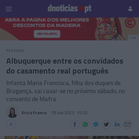
Pessoas
Prazeres
Paisagens
Palavras
P
PUB
PESSOAS
Albuquerque entre os convidados
do casamento real português
Infanta Maria Francisca, filha dos duques de
Bragança, vai casar-se no próximo sábado, no
convento de Mafra
Erica Franco
05 out 2023
15:33
0