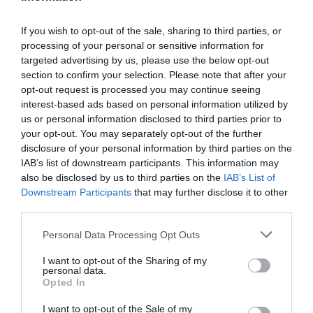
PRODUTOS E MARCAS
If you wish to opt-out of the sale, sharing to third parties, or
Conheça a programação de fim-de-semana dos hotéis
processing of your personal or sensitive information for
da colecção Savoy Signature
targeted advertising by us, please use the below opt-out
section to confirm your selection. Please note that after your
opt-out request is processed you may continue seeing
interest-based ads based on personal information utilized by
us or personal information disclosed to third parties prior to
your opt-out. You may separately opt-out of the further
disclosure of your personal information by third parties on the
IAB’s list of downstream participants. This information may
also be disclosed by us to third parties on the
IAB’s List of
Downstream Participants
that may further disclose it to other
third parties.
Please note that this website/app uses one or more Google
Personal Data Processing Opt Outs
services and may gather and store information including but
not limited to your visit or usage behaviour. You may click to
I want to opt-out of the Sharing of my
personal data.
grant or deny consent to Google and its third-party tags to
Opted In
use your data for below specified purposes in below Google
consent section.
I want to opt-out of the Sale of my