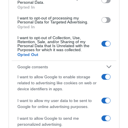
Personal Data.
PRODUTOS E MARCAS
Opted In
Peugeot é cada vez mais líder do mercado
automóvel português
I want to opt-out of processing my
Personal Data for Targeted Advertising.
Opted In
4 Out 16:41
I want to opt-out of Collection, Use,
Retention, Sale, and/or Sharing of my
Personal Data that Is Unrelated with the
Purposes for which it was collected.
Opted Out
Google consents
I want to allow Google to enable storage
related to advertising like cookies on web or
device identifiers in apps.
I want to allow my user data to be sent to
Google for online advertising purposes.
PRAZERES
Chef italiano Felice Lo Basso é o convidado do
I want to allow Google to send me
projecto '12 Chefs 12 Meses'
personalized advertising.