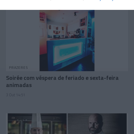
PRAZERES
Soirée com véspera de feriado e sexta-feira
animadas
3 Out 14:51