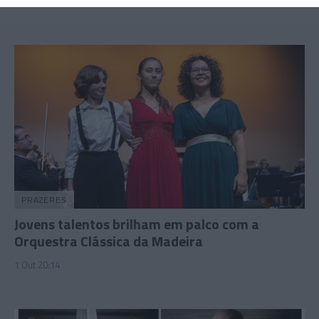
29 Set 16:43
PRAZERES
Jovens talentos brilham em palco com a
Orquestra Clássica da Madeira
1 Out 20:14