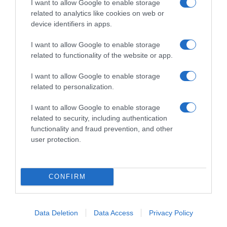
I want to allow Google to enable storage
Guerin renova estação no Aeroporto da
related to analytics like cookies on web or
Madeira
device identifiers in apps.
3 Out 12:07
I want to allow Google to enable storage
related to functionality of the website or app.
I want to allow Google to enable storage
related to personalization.
I want to allow Google to enable storage
related to security, including authentication
functionality and fraud prevention, and other
user protection.
CONFIRM
PRAZERES
Savoy inspira-se no 'Mamma Mia!' para
celebrar passagem de ano na Madeira
Data Deletion
Data Access
Privacy Policy