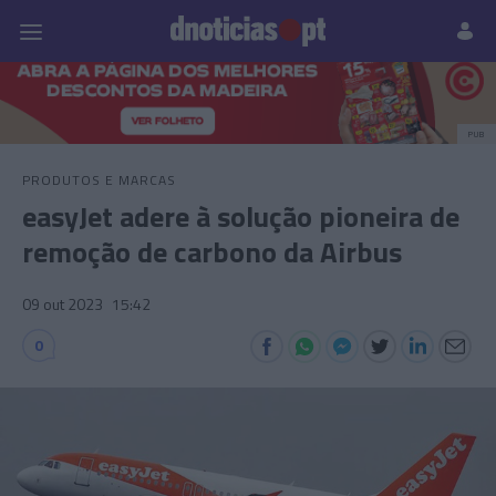
Pessoas
Prazeres
Paisagens
Palavras
P
PUB
PRODUTOS E MARCAS
easyJet adere à solução pioneira de
remoção de carbono da Airbus
09 out 2023
15:42
0