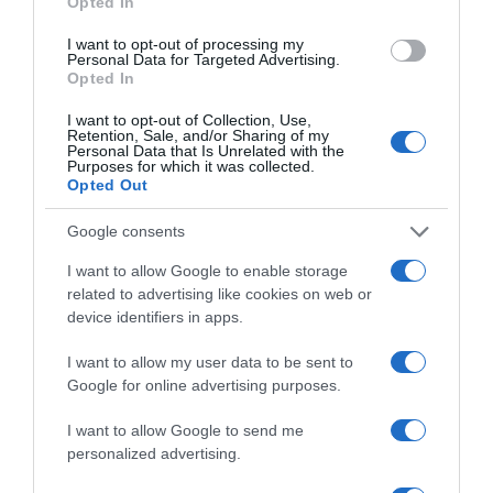
Opted In
Conheça a programação de fim-de-semana dos hotéis
I want to opt-out of processing my
da colecção Savoy Signature
Personal Data for Targeted Advertising.
Opted In
I want to opt-out of Collection, Use,
Retention, Sale, and/or Sharing of my
Personal Data that Is Unrelated with the
Purposes for which it was collected.
Opted Out
Google consents
I want to allow Google to enable storage
related to advertising like cookies on web or
device identifiers in apps.
I want to allow my user data to be sent to
Google for online advertising purposes.
I want to allow Google to send me
personalized advertising.
PRODUTOS E MARCAS