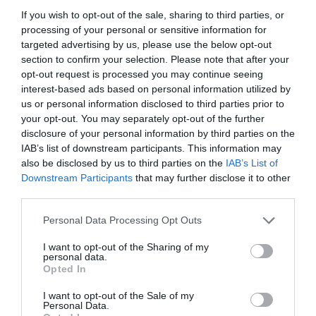
If you wish to opt-out of the sale, sharing to third parties, or
processing of your personal or sensitive information for
EASYJET
targeted advertising by us, please use the below opt-out
section to confirm your selection. Please note that after your
opt-out request is processed you may continue seeing
0
Comentários
interest-based ads based on personal information utilized by
us or personal information disclosed to third parties prior to
your opt-out. You may separately opt-out of the further
disclosure of your personal information by third parties on the
Últimas
IAB’s list of downstream participants. This information may
also be disclosed by us to third parties on the
IAB’s List of
Downstream Participants
that may further disclose it to other
ROTEIRO
third parties.
Mariano regressa ao Marginal e Summer Jam anima o
Jam este Sábado
Please note that this website/app uses one or more Google
Personal Data Processing Opt Outs
services and may gather and store information including but
not limited to your visit or usage behaviour. You may click to
I want to opt-out of the Sharing of my
CRISTIANO RONALDO
personal data.
grant or deny consent to Google and its third-party tags to
Opted In
“Muda o corpo de todas as mulheres”
use your data for below specified purposes in below Google
consent section.
I want to opt-out of the Sale of my
Personal Data.
PRODUTOS E MARCAS