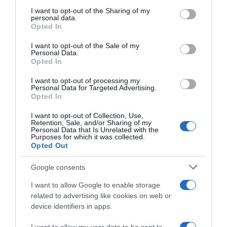
laminação, bem como de fabricação de
services and may gather and store information including but
not limited to your visit or usage behaviour. You may click to
I want to opt-out of the Sharing of my
moldes e laminação de peças monolíticos.
personal data.
grant or deny consent to Google and its third-party tags to
Opted In
use your data for below specified purposes in below Google
consent section.
I want to opt-out of the Sale of my
Pedro Abreu
, Mestre em Engenharia
Personal Data.
Mecânica na Faculdade de Engenharia da
Opted In
Universidade do Porto, assume as funções de
I want to opt-out of processing my
Personal Data for Targeted Advertising.
Engenheiro de Produção na Adamastor. Com
Opted In
experiência em vários softwares de modelação
I want to opt-out of Collection, Use,
CAD, CAM e FEA, conta, também, com
Retention, Sale, and/or Sharing of my
Personal Data that Is Unrelated with the
conhecimentos teórico-práticos dos processos
Purposes for which it was collected.
Opted Out
de fabrico de peças em materiais compósitos.
Google consents
Ricardo Quintas
, formado em Gestão e
I want to allow Google to enable storage
Administração pelo Instituto Superior de
related to advertising like cookies on web or
device identifiers in apps.
Administração e Gestão, é o Diretor Executivo
(CEO) e um dos fundadores da Adamastor.