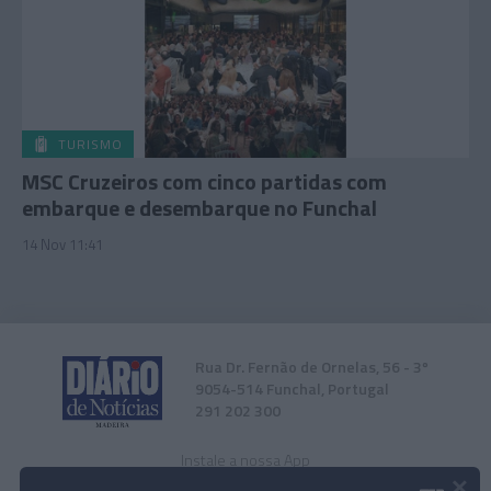
TURISMO
MSC Cruzeiros com cinco partidas com
embarque e desembarque no Funchal
14 Nov 11:41
Rua Dr. Fernão de Ornelas, 56 - 3º
9054-514 Funchal, Portugal
291 202 300
Instale a nossa App
×