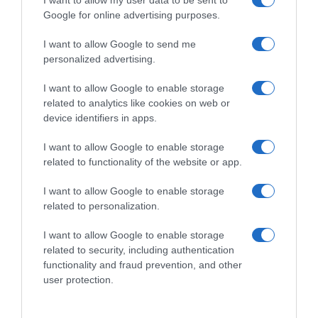
I want to allow my user data to be sent to
Com uma vasta experiência em cargos de
Google for online advertising purposes.
Direção e Gestão de várias empresas nas mais
I want to allow Google to send me
variadas áreas de negócio, Ricardo Quintas é
personalized advertising.
uma das forças impulsionadoras da
I want to allow Google to enable storage
Adamastor.
related to analytics like cookies on web or
device identifiers in apps.
Samuel Busovsky
, formado em Industrial
I want to allow Google to enable storage
Design & Technology pela Brunel University
related to functionality of the website or app.
London, é o Diretor de Design da Adamastor
I want to allow Google to enable storage
desde julho de 2019. Conta com uma vasta
related to personalization.
experiência com software de modelação CAD
I want to allow Google to enable storage
e é o responsável pelo design do interior do
related to security, including authentication
novo automóvel da Adamastor, incluindo
functionality and fraud prevention, and other
user protection.
todas as suas fases de conceção, desde o
projeto e modelação à conformidade com a