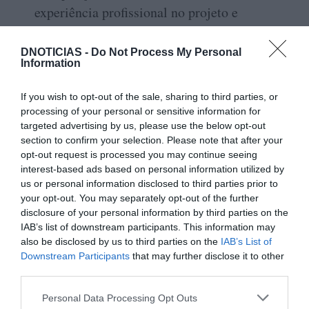
experiência profissional no projeto e
construção de viaturas de competição. Em
Alfredo Matos
conjunto com o falecido
,
DNOTICIAS -
Do Not Process My Personal
Information
fundou a DBE Chassis and Suspension
Engineering, empresa com um vasto currículo
If you wish to opt-out of the sale, sharing to third parties, or
na construção de automóveis de competição,
processing of your personal or sensitive information for
sejam veículos clássicos ou modelos
targeted advertising by us, please use the below opt-out
section to confirm your selection. Please note that after your
contemporâneos.
opt-out request is processed you may continue seeing
interest-based ads based on personal information utilized by
us or personal information disclosed to third parties prior to
Nuno Silva
desempenha as funções de
your opt-out. You may separately opt-out of the further
Técnico de Compósitos na Adamastor. Com
disclosure of your personal information by third parties on the
IAB’s list of downstream participants. This information may
mais de 15 anos de experiência em laminação
also be disclosed by us to third parties on the
IAB’s List of
de fibras e outros materiais compósitos,
Downstream Participants
that may further disclose it to other
executa, atualmente, as tarefas de corte de
third parties.
núcleos e tratamento de placas de epoxy para
Please note that this website/app uses one or more Google
Personal Data Processing Opt Outs