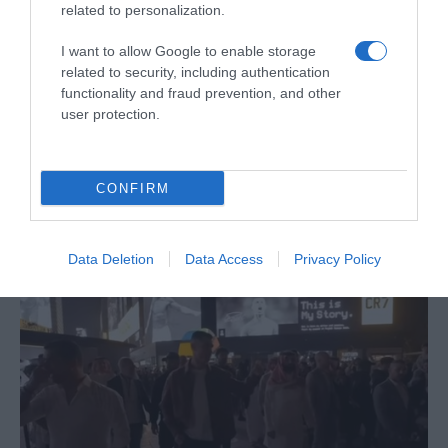
related to personalization.
I want to allow Google to enable storage
related to security, including authentication
functionality and fraud prevention, and other
TURISMO
user protection.
'Black Friday' chega aos hotéis do Grupo
Pestana, conheça as propostas
CONFIRM
14 Nov 15:56
Data Deletion
Data Access
Privacy Policy