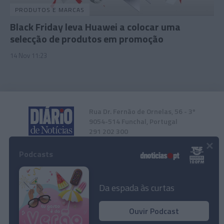
PRODUTOS E MARCAS
Black Friday leva Huawei a colocar uma
selecção de produtos em promoção
14 Nov 11:23
Rua Dr. Fernão de Ornelas, 56 - 3º
9054-514 Funchal, Portugal
291 202 300
×
Podcasts
Instale a nossa App
Da espada às curtas
Ouvir Podcast
'Black Friday' chega aos hotéis do Grupo
© 2023 Empresa Diário de Notícias, Lda.