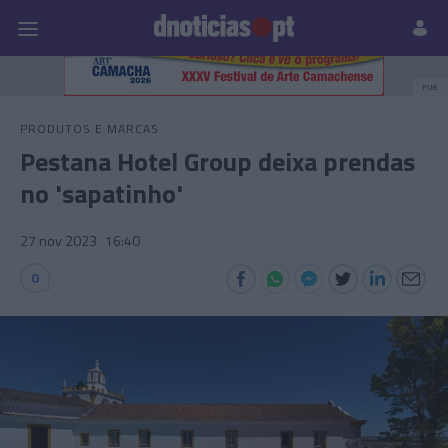
Pessoas
Prazeres
Paisagens
Palavras
P
PUB
PRODUTOS E MARCAS
Pestana Hotel Group deixa prendas
no 'sapatinho'
27 nov 2023
16:40
0