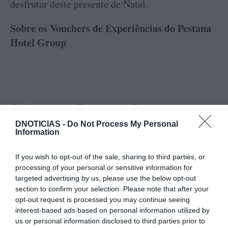
desfrutar deste presente de Natal.
Sobre os Vouchers de Experiências do Pestana
Hotel Group
Os Vouchers de Experiências Pestana estão à
venda no site do
Pestana Hotel Group
em
DNOTICIAS -
Do Not Process My Personal
Information
www.pestana.com
ou através do telefone 210
158 100. É ainda possível adquiri-los diretamente
If you wish to opt-out of the sale, sharing to third parties, or
nas receções dos Hotéis e Pousadas.
processing of your personal or sensitive information for
targeted advertising by us, please use the below opt-out
vouchers-presente Pestana
Estes quatro
são
section to confirm your selection. Please note that after your
opt-out request is processed you may continue seeing
ofertas válidas para duas pessoas e contam com
interest-based ads based on personal information utilized by
um ano de validade após a data de compra. Como
us or personal information disclosed to third parties prior to