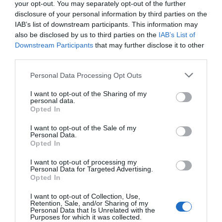
benefício adicional, os vouchers podem também
your opt-out. You may separately opt-out of the further
disclosure of your personal information by third parties on the
ser convertidos num desconto igual ao seu valor,
IAB’s list of downstream participants. This information may
no total de uma estadia nos hotéis Pestana Hotel
also be disclosed by us to third parties on the
IAB’s List of
Group.
Downstream Participants
that may further disclose it to other
third parties.
Please note that this website/app uses one or more Google
Personal Data Processing Opt Outs
services and may gather and store information including but
PESTANA HOTEL GROUP
not limited to your visit or usage behaviour. You may click to
I want to opt-out of the Sharing of my
personal data.
grant or deny consent to Google and its third-party tags to
Opted In
use your data for below specified purposes in below Google
0
Comentários
consent section.
I want to opt-out of the Sale of my
Personal Data.
Opted In
Últimas
I want to opt-out of processing my
Personal Data for Targeted Advertising.
Opted In
ROTEIRO
I want to opt-out of Collection, Use,
Retention, Sale, and/or Sharing of my
Mariano regressa ao Marginal e Summer Jam anima o
Personal Data that Is Unrelated with the
Jam este Sábado
Purposes for which it was collected.