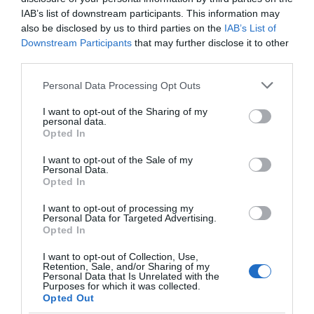
IAB’s list of downstream participants. This information may
also be disclosed by us to third parties on the
IAB’s List of
PRAZERES
Downstream Participants
that may further disclose it to other
‘Pequenos Gigantes’ estreia hoje no Discovery
third parties.
Channel
Please note that this website/app uses one or more Google
Personal Data Processing Opt Outs
services and may gather and store information including but
17 Set 11:29
not limited to your visit or usage behaviour. You may click to
I want to opt-out of the Sharing of my
personal data.
grant or deny consent to Google and its third-party tags to
Opted In
use your data for below specified purposes in below Google
consent section.
I want to opt-out of the Sale of my
Personal Data.
Opted In
I want to opt-out of processing my
Personal Data for Targeted Advertising.
Opted In
I want to opt-out of Collection, Use,
Retention, Sale, and/or Sharing of my
Personal Data that Is Unrelated with the
Purposes for which it was collected.
PRAZERES
Opted Out