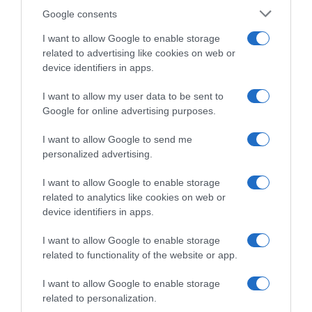
'Quase humanos- A ascensão dos símios', um
Google consents
documentário para ver no Discovery Channel
I want to allow Google to enable storage
15 Set 11:21
related to advertising like cookies on web or
device identifiers in apps.
I want to allow my user data to be sent to
Google for online advertising purposes.
I want to allow Google to send me
personalized advertising.
I want to allow Google to enable storage
related to analytics like cookies on web or
device identifiers in apps.
I want to allow Google to enable storage
PRAZERES
related to functionality of the website or app.
Mike e Denese Butler fazem remodelações em
casas peculiares no novo programa do HGTV
I want to allow Google to enable storage
related to personalization.
19 Set 10:29