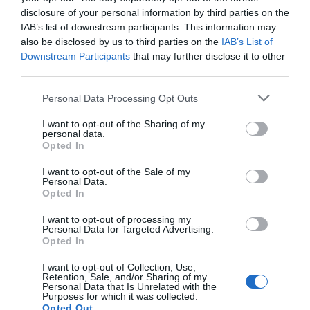
disclosure of your personal information by third parties on the
IAB’s list of downstream participants. This information may
also be disclosed by us to third parties on the
IAB’s List of
Downstream Participants
that may further disclose it to other
PRODUTOS E MARCAS
third parties.
ASUS lança os novos portáteis TUF Gaming na
Please note that this website/app uses one or more Google
Personal Data Processing Opt Outs
CES 2024
services and may gather and store information including but
not limited to your visit or usage behaviour. You may click to
I want to opt-out of the Sharing of my
10 Jan 15:57
personal data.
grant or deny consent to Google and its third-party tags to
Opted In
use your data for below specified purposes in below Google
consent section.
I want to opt-out of the Sale of my
Personal Data.
Opted In
I want to opt-out of processing my
Personal Data for Targeted Advertising.
Opted In
I want to opt-out of Collection, Use,
Retention, Sale, and/or Sharing of my
Personal Data that Is Unrelated with the
Purposes for which it was collected.
Opted Out