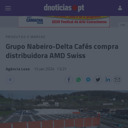
Pessoas
Prazeres
Paisagens
Palavras
P
PUB
PRODUTOS E MARCAS
Grupo Nabeiro-Delta Cafés compra
distribuidora AMD Swiss
Agência Lusa
15 jan 2024
13:21
0