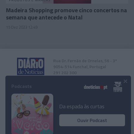
Madeira Shopping promove cinco concertos na
semana que antecede o Natal
15 Dez 2023 12:49
Rua Dr. Fernão de Ornelas, 56 - 3º
9054-514 Funchal, Portugal
291 202 300
×
Podcasts
Instale a nossa App
Da espada às curtas
Ouvir Podcast
© 2024 Empresa Diário de Notícias, Lda.
Todos os direitos reservados.