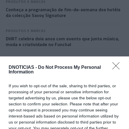
PRODUTOS E MARCAS
Conheça a programação de fim-de-semana dos hotéis
da colecção Savoy Signature
PRODUTOS E MARCAS
DHRT celebra dois anos com evento que junta música,
moda e criatividade no Funchal
DNOTICIAS -
Do Not Process My Personal
Information
If you wish to opt-out of the sale, sharing to third parties, or
processing of your personal or sensitive information for
targeted advertising by us, please use the below opt-out
section to confirm your selection. Please note that after your
opt-out request is processed you may continue seeing
interest-based ads based on personal information utilized by
us or personal information disclosed to third parties prior to
your opt-out. You may separately opt-out of the further