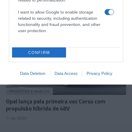
related to personalization.
11 Jan 15:33
I want to allow Google to enable storage
related to security, including authentication
functionality and fraud prevention, and other
user protection.
CONFIRM
Data Deletion
Data Access
Privacy Policy
PRODUTOS E MARCAS
Opel lança pela primeira vez Corsa com
propulsão híbrida de 48V
11 Jan 09:38