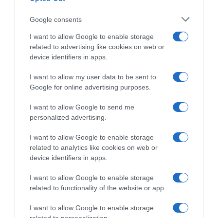
PRAZERES
Google consents
Filme sobre Mamonas Assassinas é sucesso no
Brasil e deverá ser exibido em Portugal
I want to allow Google to enable storage
related to advertising like cookies on web or
13 Jan 09:20
device identifiers in apps.
I want to allow my user data to be sent to
Google for online advertising purposes.
I want to allow Google to send me
personalized advertising.
I want to allow Google to enable storage
related to analytics like cookies on web or
device identifiers in apps.
I want to allow Google to enable storage
PESSOAS
related to functionality of the website or app.
Ondas gigantes no Jardim do Mar conquistam
I want to allow Google to enable storage
surfistas internacionais