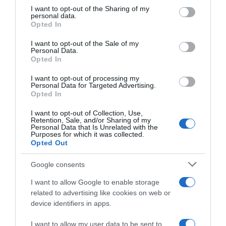
not limited to your visit or usage behaviour. You may click to
I want to opt-out of the Sharing of my
personal data.
grant or deny consent to Google and its third-party tags to
Opted In
use your data for below specified purposes in below Google
consent section.
I want to opt-out of the Sale of my
Personal Data.
Opted In
I want to opt-out of processing my
Personal Data for Targeted Advertising.
Opted In
I want to opt-out of Collection, Use,
Retention, Sale, and/or Sharing of my
PRODUTOS E MARCAS
Personal Data that Is Unrelated with the
Purposes for which it was collected.
Forum Madeira reinventa a Black Friday com
Opted Out
três dias dedicados à calma e ao bem-estar
Google consents
25 Nov 10:41
I want to allow Google to enable storage
related to advertising like cookies on web or
device identifiers in apps.
I want to allow my user data to be sent to