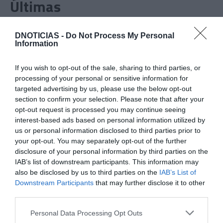
Últimas
CRISTIANO RONALDO
DNOTICIAS -
Do Not Process My Personal
Information
“Muda o corpo de todas as mulheres”
If you wish to opt-out of the sale, sharing to third parties, or
PRODUTOS E MARCAS
processing of your personal or sensitive information for
Conheça a programação de fim-de-semana dos hotéis
targeted advertising by us, please use the below opt-out
da colecção Savoy Signature
section to confirm your selection. Please note that after your
opt-out request is processed you may continue seeing
interest-based ads based on personal information utilized by
PRODUTOS E MARCAS
us or personal information disclosed to third parties prior to
DHRT celebra dois anos com evento que junta música,
your opt-out. You may separately opt-out of the further
moda e criatividade no Funchal
disclosure of your personal information by third parties on the
IAB’s list of downstream participants. This information may
also be disclosed by us to third parties on the
IAB’s List of
Downstream Participants
that may further disclose it to other
third parties.
Please note that this website/app uses one or more Google
Personal Data Processing Opt Outs
services and may gather and store information including but