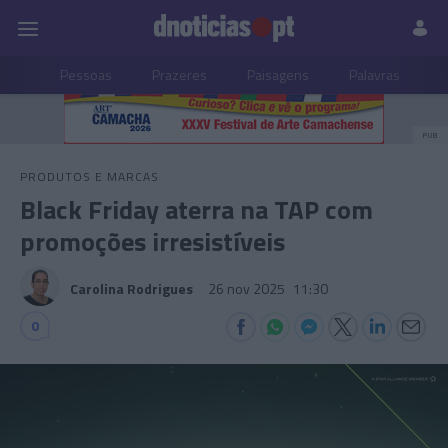
Pessoas
Prazeres
Paisagens
Palavras
P
PUB
PRODUTOS E MARCAS
Black Friday aterra na TAP com
promoções irresistíveis
Carolina Rodrigues
26 nov 2025
11:30
0