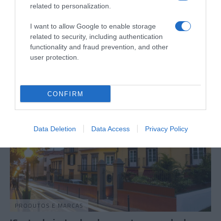
related to personalization.
PRODUTOS E MARCAS
I want to allow Google to enable storage
Casa Peixoto cresceu mais de 15% e expandiu-
related to security, including authentication
functionality and fraud prevention, and other
se para o Funchal
user protection.
7 Mai 13:54
CONFIRM
Data Deletion
Data Access
Privacy Policy
PRODUTOS E MARCAS