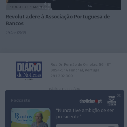
PRODUTOS E MARCAS
Revolut adere à Associação Portuguesa de
Bancos
29 Abr 09:39
Rua Dr. Fernão de Ornelas, 56 - 3º
9054-514 Funchal, Portugal
291 202 300
Instale a nossa App
×
Podcasts
"Nunca tive ambição de ser
presidente”
© 2026 Empresa Diário de Notícias, Lda.