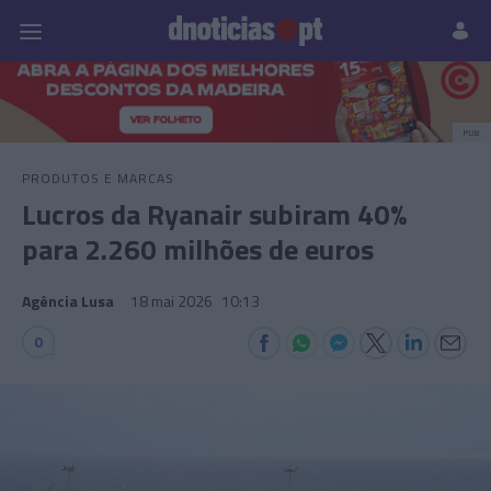
Pessoas
Prazeres
Paisagens
Palavras
P
PUB
PRODUTOS E MARCAS
Lucros da Ryanair subiram 40%
para 2.260 milhões de euros
Agência Lusa
18 mai 2026
10:13
0