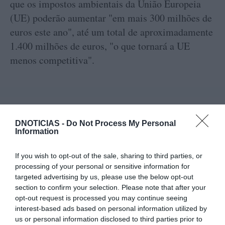
que os impostos ambientais da União Europeia
(UE) poderão aumentar "em mais 300 milhões de
euros este ano", até um total de aproximadamente
1.400 milhões de euros, "o que tornará a UE
menos competitiva".
"O resultado do exercício fiscal de 2027 continua
DNOTICIAS -
Do Not Process My Personal
Information
fortemente exposto a fatores externos adversos,
incluindo uma possível escalada dos conflitos no
If you wish to opt-out of the sale, sharing to third parties, or
Médio Oriente e na Ucrânia, riscos de escassez no
processing of your personal or sensitive information for
targeted advertising by us, please use the below opt-out
abastecimento de combustível, preços de
section to confirm your selection. Please note that after your
combustível elevados durante mais tempo para os
opt-out request is processed you may continue seeing
20% não cobertos, choques macroeconómicos,
interest-based ads based on personal information utilized by
us or personal information disclosed to third parties prior to
greves e má gestão do controlo do tráfego aéreo