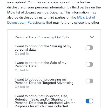
your opt-out. You may separately opt-out of the further
europeu", concluiu O'Leary.
disclosure of your personal information by third parties on the
IAB’s list of downstream participants. This information may
also be disclosed by us to third parties on the
IAB’s List of
Downstream Participants
that may further disclose it to other
RYANAIR
INTERNACIONAL
third parties.
Please note that this website/app uses one or more Google
Personal Data Processing Opt Outs
0
Comentários
services and may gather and store information including but
not limited to your visit or usage behaviour. You may click to
I want to opt-out of the Sharing of my
personal data.
grant or deny consent to Google and its third-party tags to
Opted In
use your data for below specified purposes in below Google
Últimas
consent section.
I want to opt-out of the Sale of my
Personal Data.
Opted In
ROTEIRO
I want to opt-out of processing my
Mariano regressa ao Marginal e Summer Jam anima o
Personal Data for Targeted Advertising.
Opted In
Jam este Sábado
I want to opt-out of Collection, Use,
Retention, Sale, and/or Sharing of my
CRISTIANO RONALDO
Personal Data that Is Unrelated with the
Purposes for which it was collected.