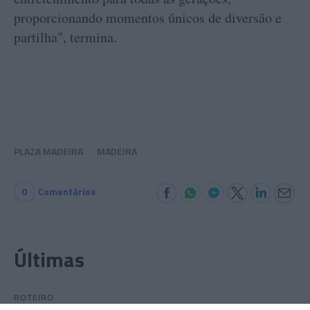
proporcionando momentos únicos de diversão e
partilha", termina.
PLAZA MADEIRA
MADEIRA
0
Comentários
Últimas
ROTEIRO