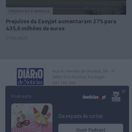
PRODUTOS E MARCAS
Prejuízos da Easyjet aumentaram 27% para
435,6 milhões de euros
21 Mai 08:28
Rua Dr. Fernão de Ornelas, 56 - 3º
9054-514 Funchal, Portugal
291 202 300
×
Podcasts
Instale a nossa App
Da espada às curtas
Ouvir Podcast