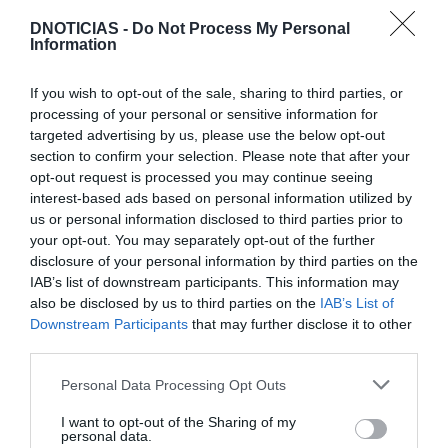
Mariano regressa ao Marginal e Summer Jam anima o
Jam este Sábado
DNOTICIAS -
Do Not Process My Personal
Information
CRISTIANO RONALDO
If you wish to opt-out of the sale, sharing to third parties, or
“Muda o corpo de todas as mulheres”
processing of your personal or sensitive information for
targeted advertising by us, please use the below opt-out
section to confirm your selection. Please note that after your
PRODUTOS E MARCAS
opt-out request is processed you may continue seeing
Conheça a programação de fim-de-semana dos hotéis
interest-based ads based on personal information utilized by
da colecção Savoy Signature
us or personal information disclosed to third parties prior to
your opt-out. You may separately opt-out of the further
disclosure of your personal information by third parties on the
IAB’s list of downstream participants. This information may
also be disclosed by us to third parties on the
IAB’s List of
Downstream Participants
that may further disclose it to other
third parties.
Please note that this website/app uses one or more Google
Personal Data Processing Opt Outs
services and may gather and store information including but
not limited to your visit or usage behaviour. You may click to
I want to opt-out of the Sharing of my
personal data.
grant or deny consent to Google and its third-party tags to