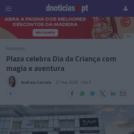
Pessoas
Prazeres
Paisagens
Palavras
P
PUB
PRAZERES
Plaza celebra Dia da Criança com
magia e aventura
Andreia Correia
27 mai 2026
10:47
0