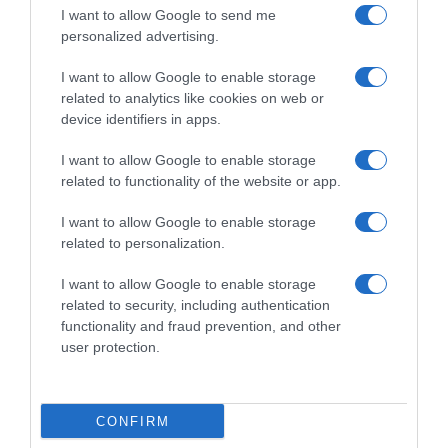
I want to allow Google to send me
personalized advertising.
PESSOAS
I want to allow Google to enable storage
related to analytics like cookies on web or
Ricardo Pereira passou pela Madeira nos
device identifiers in apps.
últimos dias
I want to allow Google to enable storage
26 Mai 15:05
related to functionality of the website or app.
I want to allow Google to enable storage
related to personalization.
I want to allow Google to enable storage
related to security, including authentication
functionality and fraud prevention, and other
user protection.
CONFIRM