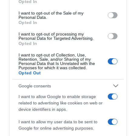
Opted In
use your data for below specified purposes in below Google
consent section.
I want to opt-out of the Sale of my
Personal Data.
Opted In
I want to opt-out of processing my
Personal Data for Targeted Advertising.
Opted In
PRAZERES
I want to opt-out of Collection, Use,
Dia da Criança celebra-se no Porto Santo entre
Retention, Sale, and/or Sharing of my
cavalos, música e magia
Personal Data that Is Unrelated with the
Purposes for which it was collected.
Opted Out
22 Mai 12:29
Google consents
I want to allow Google to enable storage
related to advertising like cookies on web or
device identifiers in apps.
I want to allow my user data to be sent to
Google for online advertising purposes.