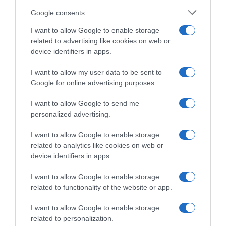
Google consents
PRODUTOS E MARCAS
I want to allow Google to enable storage
Lucros da Ryanair subiram 40% para 2.260
related to advertising like cookies on web or
milhões de euros
device identifiers in apps.
18 Mai 10:13
I want to allow my user data to be sent to
Google for online advertising purposes.
I want to allow Google to send me
personalized advertising.
I want to allow Google to enable storage
related to analytics like cookies on web or
device identifiers in apps.
I want to allow Google to enable storage
related to functionality of the website or app.
PRODUTOS E MARCAS
I want to allow Google to enable storage
related to personalization.
BPI convida os portugueses a “vestir a