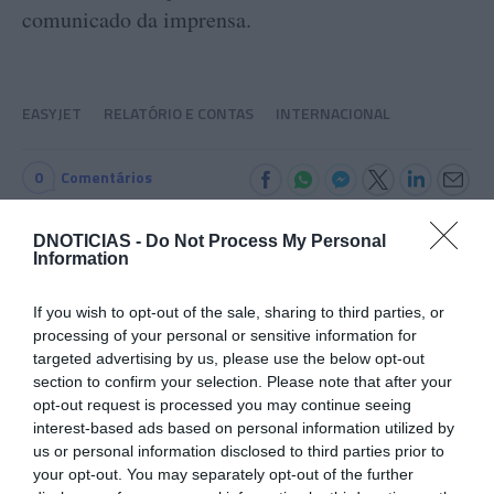
comunicado da imprensa.
EASYJET
RELATÓRIO E CONTAS
INTERNACIONAL
0
Comentários
DNOTICIAS -
Do Not Process My Personal
Information
Últimas
If you wish to opt-out of the sale, sharing to third parties, or
processing of your personal or sensitive information for
ROTEIRO
targeted advertising by us, please use the below opt-out
Mariano regressa ao Marginal e Summer Jam anima o
section to confirm your selection. Please note that after your
Jam este Sábado
opt-out request is processed you may continue seeing
interest-based ads based on personal information utilized by
us or personal information disclosed to third parties prior to
CRISTIANO RONALDO
your opt-out. You may separately opt-out of the further
“Muda o corpo de todas as mulheres”