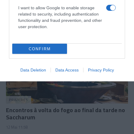
camisola” para apoiar a selecção nacional
I want to allow Google to enable storage
related to security, including authentication
18 Mai 11:00
functionality and fraud prevention, and other
user protection.
CONFIRM
Data Deletion
Data Access
Privacy Policy
PRAZERES
Encontros à volta do fogo ao final da tarde no
Saccharum
12 Mai 11:58