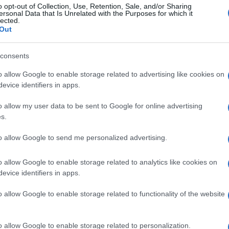
ambém pela sua crescente procura
o opt-out of Collection, Use, Retention, Sale, and/or Sharing
ersonal Data that Is Unrelated with the Purposes for which it
 cultural. Queremos que este hotel seja um
lected.
Out
 da forma como acreditamos que a hotelaria
ca, confortável e ligada à cidade."
consents
o allow Google to enable storage related to advertising like cookies on
evice identifiers in apps.
o allow my user data to be sent to Google for online advertising
s.
ício de Junho de 2026, o 'Moon & Sun
 nova referência da hotelaria urbana na
to allow Google to send me personalized advertising.
ticidade insular se encontra com a energia
o allow Google to enable storage related to analytics like cookies on
 & Sun', criando experiências pensadas para
evice identifiers in apps.
conforto e ligação ao lugar.
o allow Google to enable storage related to functionality of the website
VER GALERIA
o allow Google to enable storage related to personalization.