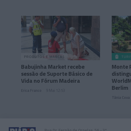
PRODUTOS E MARCAS
TUR
Babujinha Market recebe
Monte 
sessão de Suporte Básico de
disting
Vida no Fórum Madeira
WorldM
Berlim
Erica Franco
9 Mai 12:53
Tânia Cova
Rua Dr. Fernão de Ornelas, 56 - 3º