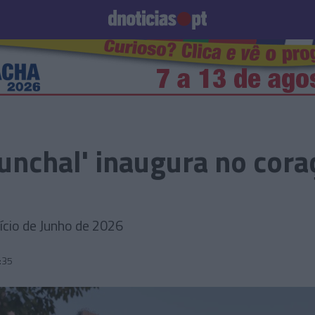
Prazeres
Paisagens
Palavras
Produto e Marcas
To
unchal' inaugura no cora
nício de Junho de 2026
:35