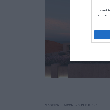
I want t
authenti
MADEIRA
MOON & SUN FUNCHAL