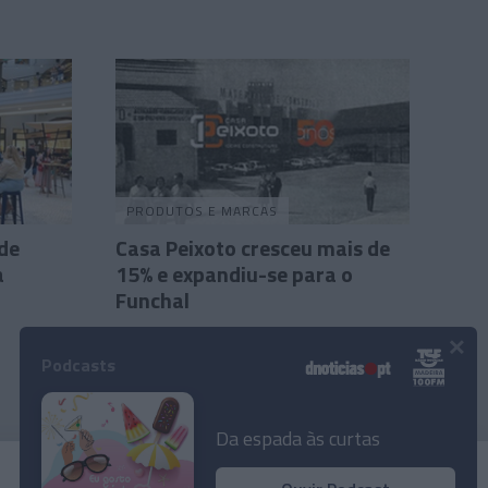
PRODUTOS E MARCAS
de
Casa Peixoto cresceu mais de
a
15% e expandiu-se para o
Funchal
×
Andreia Dias Ferro
7 Mai 13:54
Podcasts
Da espada às curtas