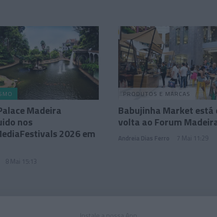
ISMO
PRODUTOS E MARCAS
Palace Madeira
Babujinha Market está 
uido nos
volta ao Forum Madeir
ediaFestivals 2026 em
Andreia Dias Ferro
7 Mai 11:29
8 Mai 15:13
Instale a nossa App