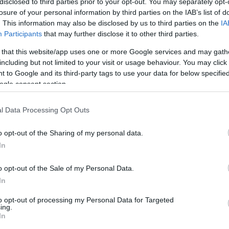
disclosed to third parties prior to your opt-out. You may separately opt-
 e a cidade, refletindo a essência da marca
losure of your personal information by third parties on the IAB’s list of
. This information may also be disclosed by us to third parties on the
IA
charme com identidade própria, integrados no
Participants
that may further disclose it to other third parties.
uem procura experiências genuínas,
 that this website/app uses one or more Google services and may gath
o", lê-se ainda.
including but not limited to your visit or usage behaviour. You may click 
 to Google and its third-party tags to use your data for below specifi
do Porto, Braga e Lisboa, o conceito aposta
ogle consent section.
 cidades, onde o design, a hospitalidade
am de forma natural. "O novo hotel procura
l Data Processing Opt Outs
través de uma atmosfera cosmopolita e
o opt-out of the Sharing of my personal data.
a, a proximidade ao oceano e a energia única da
In
iciona-se como a porta de entrada ideal para
 autêntica e próxima."
o opt-out of the Sale of my Personal Data.
In
ndador do MS Group, refere que esta nova
to opt-out of processing my Personal Data for Targeted
m marco muito especial para a MS Hotels. A
ing.
ivo natural para a marca, não só pela
In