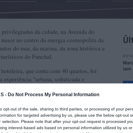
privilegiadas da cidade, na Avenida do
Úl
 nasce no centro da energia cosmopolita da
utos do mar, da marina, da zona histórica e
 turísticos do Funchal.
ROTE
Mari
Jam 
hoteleira, que conta com 40 quartos, foi
 experiência "urbana, sofisticada e
ADN dos hotéis 'Moon & Sun'.
“Mud
S -
Do Not Process My Personal Information
PROD
to opt-out of the sale, sharing to third parties, or processing of your per
Conh
formation for targeted advertising by us, please use the below opt-out s
sema
r selection. Please note that after your opt-out request is processed y
Sign
eing interest-based ads based on personal information utilized by us or
 & Sun Funchal' pretende afirmar-se como um