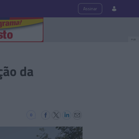
ps
Roteiro
Assinar
PUB
ção da
0