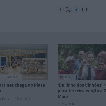
OS E MARCAS
ROTEIRO
rtinez chega ao Plaza
'Bailinho dos Vinhões' 
a
para terceira edição a 
Maio
s Ferro
11 Mai 10:16
14 Mai 09:16