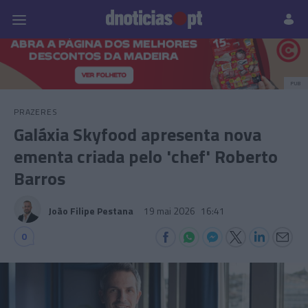
Pessoas
Prazeres
Paisagens
Palavras
P
PUB
PRAZERES
Galáxia Skyfood apresenta nova
ementa criada pelo 'chef' Roberto
Barros
João Filipe Pestana
19 mai 2026
16:41
0