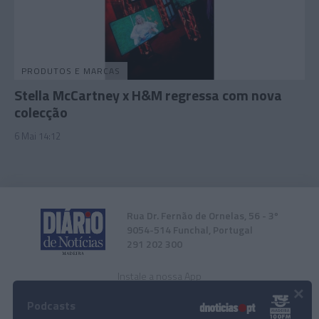
PRODUTOS E MARCAS
Stella McCartney x H&M regressa com nova
colecção
6 Mai 14:12
Rua Dr. Fernão de Ornelas, 56 - 3º
9054-514 Funchal, Portugal
291 202 300
Instale a nossa App
×
Podcasts