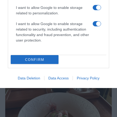
I want to allow Google to enable storage
related to personalization.
I want to allow Google to enable storage
related to security, including authentication
functionality and fraud prevention, and other
user protection.
PRODUTOS E MARCAS
Bioforma apresenta nova gama de gelados
saudáveis da marca
CONFIRM
18 Mai 14:34
Data Deletion
Data Access
Privacy Policy