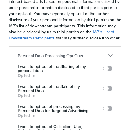
Com 24 lugares e vista sobre o Atlântico, o
interest-based ads based on personal information utilized by
us or personal information disclosed to third parties prior to
Galáxia Skyfood posiciona-se num registo que
your opt-out. You may separately opt-out of the further
procura afastar-se da formalidade tradicional da
disclosure of your personal information by third parties on the
alta cozinha, apostando num serviço descrito pela
IAB’s list of downstream participants. This information may
also be disclosed by us to third parties on the
IAB’s List of
casa como mais próximo e espontâneo, sem
Downstream Participants
that may further disclose it to other
abdicar de rigor técnico.
third parties.
Please note that this website/app uses one or more Google
Personal Data Processing Opt Outs
services and may gather and store information including but
not limited to your visit or usage behaviour. You may click to
I want to opt-out of the Sharing of my
GALÁXIA SKYFOOD
GASTRONOMIA
À MESA
personal data.
grant or deny consent to Google and its third-party tags to
Opted In
use your data for below specified purposes in below Google
0
Comentários
consent section.
I want to opt-out of the Sale of my
Personal Data.
Opted In
I want to opt-out of processing my
Últimas
Personal Data for Targeted Advertising.
Opted In
I want to opt-out of Collection, Use,
ROTEIRO