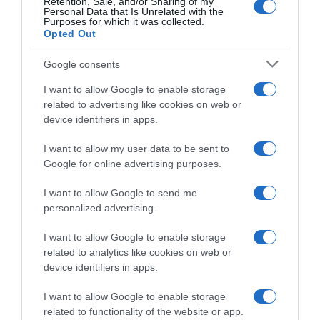
Retention, Sale, and/or Sharing of my
Personal Data that Is Unrelated with the
Mariano regressa ao Marginal e Summer Jam anima o
Purposes for which it was collected.
Jam este Sábado
Opted Out
Google consents
CRISTIANO RONALDO
“Muda o corpo de todas as mulheres”
I want to allow Google to enable storage
related to advertising like cookies on web or
device identifiers in apps.
PRODUTOS E MARCAS
Conheça a programação de fim-de-semana dos hotéis
I want to allow my user data to be sent to
da colecção Savoy Signature
Google for online advertising purposes.
I want to allow Google to send me
personalized advertising.
I want to allow Google to enable storage
related to analytics like cookies on web or
device identifiers in apps.
I want to allow Google to enable storage
related to functionality of the website or app.