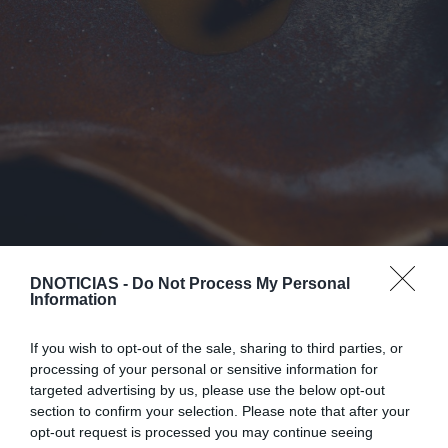
DNOTICIAS -
Do Not Process My Personal
Information
A renovação estende-se à louça: peças produzidas
artesanalmente em Portugal pelo Studio Neves
If you wish to opt-out of the sale, sharing to third parties, or
processing of your personal or sensitive information for
em exclusivo para o Galáxia, que vão surgindo ao
targeted advertising by us, please use the below opt-out
longo do serviço.
section to confirm your selection. Please note that after your
opt-out request is processed you may continue seeing