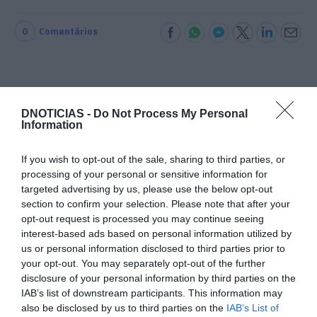
0
Comentários
Últimas
DNOTICIAS -
Do Not Process My Personal
Information
ROTEIRO
Mariano regressa ao Marginal e Summer Jam anima o
If you wish to opt-out of the sale, sharing to third parties, or
Jam este Sábado
processing of your personal or sensitive information for
targeted advertising by us, please use the below opt-out
section to confirm your selection. Please note that after your
CRISTIANO RONALDO
opt-out request is processed you may continue seeing
“Muda o corpo de todas as mulheres”
interest-based ads based on personal information utilized by
us or personal information disclosed to third parties prior to
your opt-out. You may separately opt-out of the further
PRODUTOS E MARCAS
disclosure of your personal information by third parties on the
Conheça a programação de fim-de-semana dos hotéis
IAB’s list of downstream participants. This information may
da colecção Savoy Signature
also be disclosed by us to third parties on the
IAB’s List of