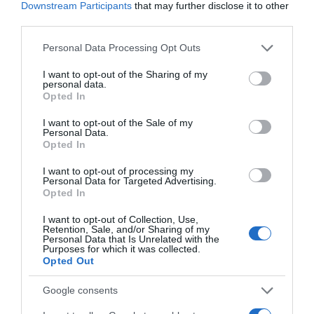
Downstream Participants
that may further disclose it to other
third parties.
Please note that this website/app uses one or more Google
Personal Data Processing Opt Outs
services and may gather and store information including but
not limited to your visit or usage behaviour. You may click to
I want to opt-out of the Sharing of my
personal data.
grant or deny consent to Google and its third-party tags to
Opted In
use your data for below specified purposes in below Google
consent section.
I want to opt-out of the Sale of my
Personal Data.
Opted In
I want to opt-out of processing my
Personal Data for Targeted Advertising.
Opted In
I want to opt-out of Collection, Use,
Retention, Sale, and/or Sharing of my
Personal Data that Is Unrelated with the
Purposes for which it was collected.
PRODUTOS E MARCAS
Opted Out
'Castanheiro' palco da nova temporada do
Google consents
programa francês 'Mariés au Premier Regard'