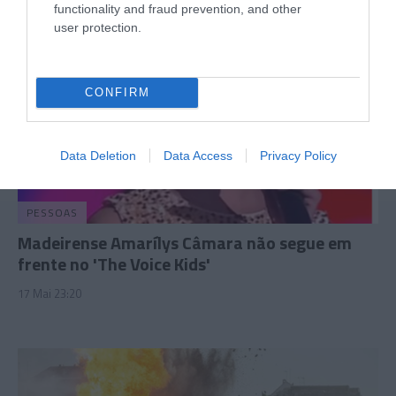
functionality and fraud prevention, and other
user protection.
CONFIRM
Data Deletion
Data Access
Privacy Policy
PESSOAS
Madeirense Amarílys Câmara não segue em
frente no 'The Voice Kids'
17 Mai 23:20