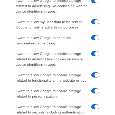
da M6
I want to allow Google to enable storage
related to advertising like cookies on web or
7 Mai 20:43
device identifiers in apps.
I want to allow my user data to be sent to
Google for online advertising purposes.
I want to allow Google to send me
personalized advertising.
I want to allow Google to enable storage
related to analytics like cookies on web or
device identifiers in apps.
I want to allow Google to enable storage
related to functionality of the website or app.
PRAZERES
Encontros à volta do fogo ao final da tarde no
I want to allow Google to enable storage
Saccharum
related to personalization.
12 Mai 11:58
I want to allow Google to enable storage
related to security, including authentication