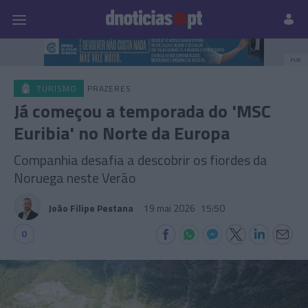
Pessoas
Prazeres
Paisagens
Palavras
P
PUB
TURISMO
PRAZERES
Já começou a temporada do 'MSC
Euribia' no Norte da Europa
Companhia desafia a descobrir os fiordes da
Noruega neste Verão
João Filipe Pestana
19 mai 2026
15:50
0