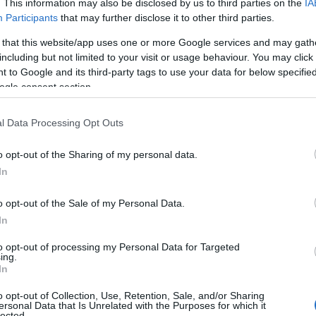
 Calheta, o crepitar do fogo ao ar livre e uma
. This information may also be disclosed by us to third parties on the
IA
Participants
that may further disclose it to other third parties.
 da estação ganham nova vida. É neste cenário
 temporada do Fire Pit à beira-mar, a partir
 that this website/app uses one or more Google services and may gath
including but not limited to your visit or usage behaviour. You may click 
 Club.
 to Google and its third-party tags to use your data for below specifi
ogle consent section.
gos, às 19h00, os finais de tarde prolongam-
ao oceano, onde o fogo assume o papel
l Data Processing Opt Outs
is e sazonais são celebrados com autenticidade,
o opt-out of the Sharing of my personal data.
In
vio descontraído e cozinha ao ar livre, o Fire
o opt-out of the Sale of my Personal Data.
sacelerar e a saborear cada instante. À volta
In
ao vivo um menu de quatro pratos que
e a frescura dos produtos da Madeira — do
to opt-out of processing my Personal Data for Targeted
ing.
aos vegetais cultivados localmente, passando
In
 que evocam as raízes da ilha.
o opt-out of Collection, Use, Retention, Sale, and/or Sharing
ersonal Data that Is Unrelated with the Purposes for which it
lected.