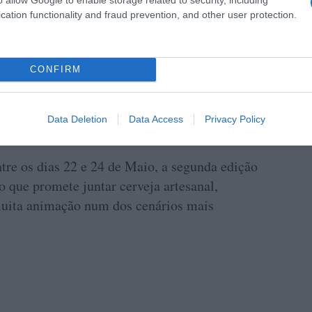
úne 23 produtores nacionais, que marcam
cation functionality and fraud prevention, and other user protection.
s que refletem a diversidade e riqueza do
re referências já consagradas e novidades
da para explorar diferentes perfis.
CONFIRM
Data Deletion
Data Access
Privacy Policy
ngo
tre os dias 22 e 24 de Maio, a segunda edição
o que promete juntar cerveja artesanal,
muita animação num dos cenários mais