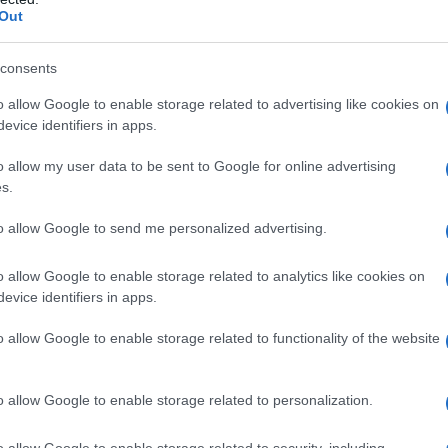
Out
consents
o allow Google to enable storage related to advertising like cookies on
evice identifiers in apps.
o allow my user data to be sent to Google for online advertising
s.
ores produtores de vinho na Madeira
to allow Google to send me personalized advertising.
ta a abrir as suas portas para mais uma edição
o allow Google to enable storage related to analytics like cookies on
 que celebra o vinho português num ambiente
evice identifiers in apps.
róximo dia 23 de Maio, os jardins do
o allow Google to enable storage related to functionality of the website
palco de descoberta, onde produtores e
viagem de Norte a Sul do país, passando
o allow Google to enable storage related to personalization.
o allow Google to enable storage related to security, including