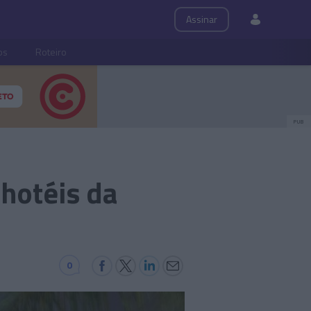
Assinar
ps
Roteiro
PUB
 hotéis da
0