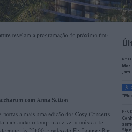
nature revelam a programação do próximo fim-
Úl
ROTE
Mari
Jam 
“Mud
Saccharum com Anna Setton
PROD
s portas a mais uma edição dos Cosy Concerts
Conh
da a abrandar o tempo e a viver a música de
sema
Sign
 de maio, às 22h00, o palco do Fly Lounge Bar