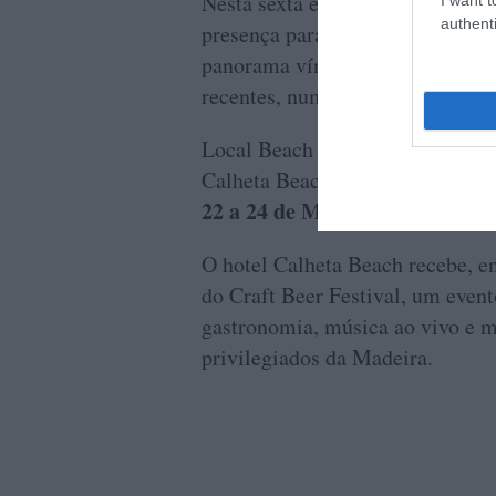
Nesta sexta edição, o evento re
authenti
presença para dar a provar vinho
panorama vínico português — ent
recentes, numa experiência pensa
Local Beach Bar & Restaurant
Calheta Beach
22 a 24 de Maio | sexta a domi
O hotel Calheta Beach recebe, en
do Craft Beer Festival, um event
gastronomia, música ao vivo e 
privilegiados da Madeira.