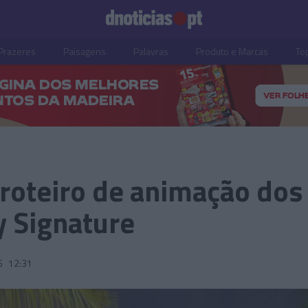
Prazeres
Paisagens
Palavras
Produto e Marcas
To
 roteiro de animação dos
y Signature
6
12:31