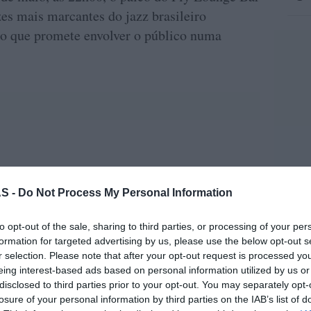
es mais marcantes do jazz brasileiro
o que promete envolver o público numa
S -
Do Not Process My Personal Information
to opt-out of the sale, sharing to third parties, or processing of your per
rum para mais um Verão de sabores à beira-
formation for targeted advertising by us, please use the below opt-out s
r selection. Please note that after your opt-out request is processed y
eing interest-based ads based on personal information utilized by us or
disclosed to third parties prior to your opt-out. You may separately opt-
ão desde o primeiro instante. O som das
losure of your personal information by third parties on the IAB’s list of