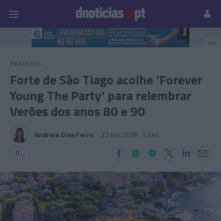
Pessoas
Prazeres
Paisagens
Palavras
P
PUB
PRAZERES
Forte de São Tiago acolhe 'Forever
Young The Party' para relembrar
Verões dos anos 80 e 90
Andreia Dias Ferro
22 mai 2026
12:45
0