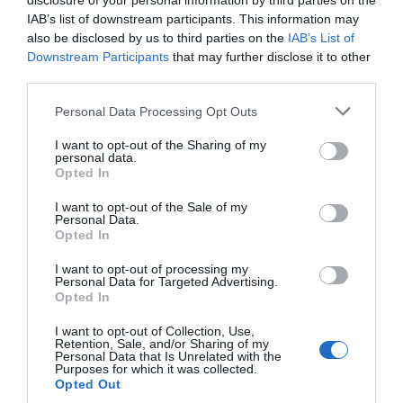
disclosure of your personal information by third parties on the
IAB’s list of downstream participants. This information may
also be disclosed by us to third parties on the
IAB’s List of
PESSOAS
Downstream Participants
that may further disclose it to other
third parties.
Madeirense Amarílys Câmara não segue em
frente no 'The Voice Kids'
Please note that this website/app uses one or more Google
Personal Data Processing Opt Outs
services and may gather and store information including but
17 Mai 23:20
not limited to your visit or usage behaviour. You may click to
I want to opt-out of the Sharing of my
personal data.
grant or deny consent to Google and its third-party tags to
Opted In
use your data for below specified purposes in below Google
consent section.
I want to opt-out of the Sale of my
Personal Data.
Opted In
I want to opt-out of processing my
Personal Data for Targeted Advertising.
Opted In
I want to opt-out of Collection, Use,
Retention, Sale, and/or Sharing of my
Personal Data that Is Unrelated with the
Purposes for which it was collected.
PRODUTOS E MARCAS
Opted Out