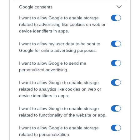
PortoBay convida a viver o Algarve com mais
Google consents
tempo para saborear o Verão
I want to allow Google to enable storage
13 Mai 11:10
related to advertising like cookies on web or
device identifiers in apps.
I want to allow my user data to be sent to
Google for online advertising purposes.
I want to allow Google to send me
personalized advertising.
I want to allow Google to enable storage
related to analytics like cookies on web or
device identifiers in apps.
I want to allow Google to enable storage
TURISMO
related to functionality of the website or app.
Já começou a temporada do 'MSC Euribia' no
Norte da Europa
I want to allow Google to enable storage
related to personalization.
19 Mai 15:50