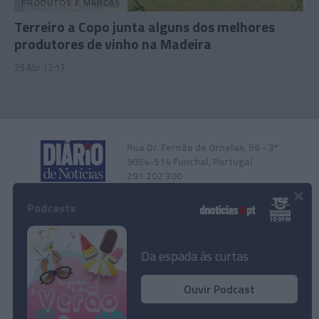
PRODUTOS E MARCAS
Terreiro a Copo junta alguns dos melhores
produtores de vinho na Madeira
29 Abr 12:13
Rua Dr. Fernão de Ornelas, 56 - 3º
9054-514 Funchal, Portugal
291 202 300
×
Podcasts
Instale a nossa App
Da espada às curtas
Ouvir Podcast
© 2026 Empresa Diário de Notícias, Lda.
Todos os direitos reservados.