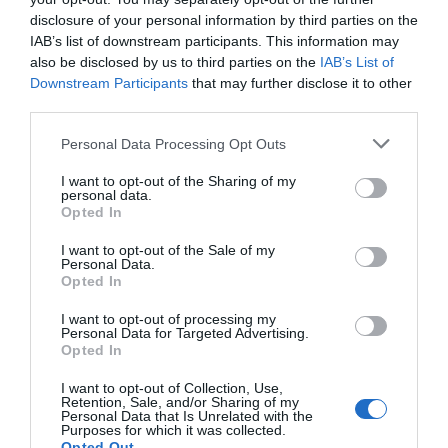
disclosure of your personal information by third parties on the
IAB’s list of downstream participants. This information may
also be disclosed by us to third parties on the
IAB’s List of
Downstream Participants
that may further disclose it to other
third parties.
PRODUTOS E MARCAS
Please note that this website/app uses one or more Google
Personal Data Processing Opt Outs
PortoBay reforça eficiência hídrica e
services and may gather and store information including but
energética
not limited to your visit or usage behaviour. You may click to
I want to opt-out of the Sharing of my
personal data.
grant or deny consent to Google and its third-party tags to
18 Mai 10:18
Opted In
use your data for below specified purposes in below Google
consent section.
I want to opt-out of the Sale of my
Personal Data.
Opted In
I want to opt-out of processing my
Personal Data for Targeted Advertising.
Opted In
I want to opt-out of Collection, Use,
Retention, Sale, and/or Sharing of my
Personal Data that Is Unrelated with the
Purposes for which it was collected.
Opted Out