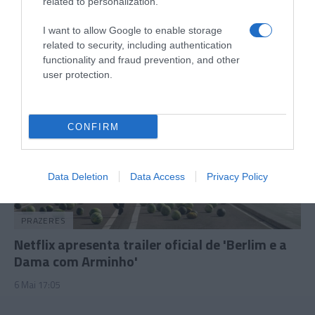
LovelyStay consolida presença na Madeira
related to personalization.
13 Mai 15:52
I want to allow Google to enable storage
related to security, including authentication
functionality and fraud prevention, and other
user protection.
CONFIRM
Data Deletion
Data Access
Privacy Policy
PRAZERES
Netflix apresenta trailer oficial de 'Berlim e a
Dama com Arminho'
6 Mai 17:05