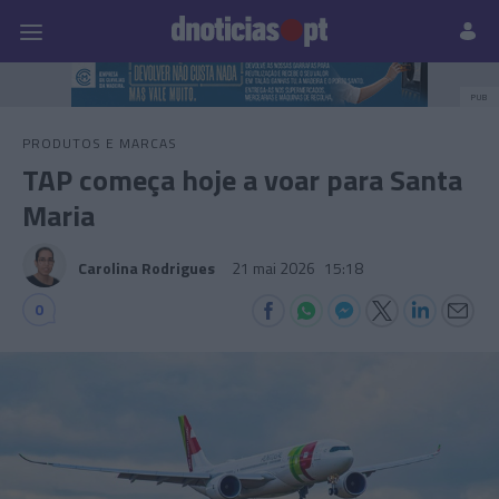
Pessoas
Prazeres
Paisagens
Palavras
P
PUB
PRODUTOS E MARCAS
TAP começa hoje a voar para Santa
Maria
Carolina Rodrigues
21 mai 2026
15:18
0