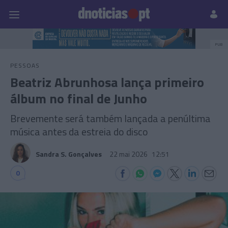
Pessoas
Prazeres
Paisagens
Palavras
P
PUB
PESSOAS
Beatriz Abrunhosa lança primeiro
álbum no final de Junho
Brevemente será também lançada a penúltima
música antes da estreia do disco
Sandra S. Gonçalves
22 mai 2026
12:51
0