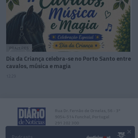
PRAZERES
Dia da Criança celebra-se no Porto Santo entre
cavalos, música e magia
12:29
Rua Dr. Fernão de Ornelas, 56 - 3º
9054-514 Funchal, Portugal
291 202 300
×
Podcasts
Instale a nossa App