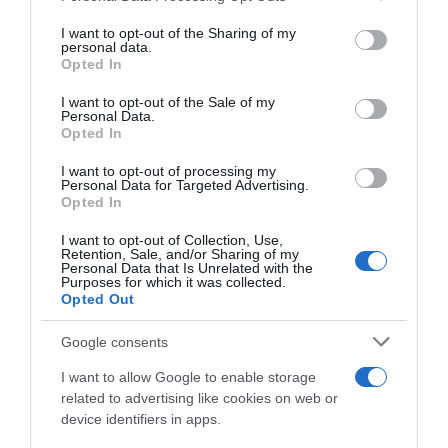
services and may gather and store information including but
not limited to your visit or usage behaviour. You may click to
I want to opt-out of the Sharing of my
personal data.
grant or deny consent to Google and its third-party tags to
Opted In
use your data for below specified purposes in below Google
consent section.
I want to opt-out of the Sale of my
Personal Data.
Opted In
I want to opt-out of processing my
Personal Data for Targeted Advertising.
Opted In
I want to opt-out of Collection, Use,
PESSOAS
Retention, Sale, and/or Sharing of my
Personal Data that Is Unrelated with the
'Incoerente' é o novo álbum da madeirense
Purposes for which it was collected.
Opted Out
Elisa
18 Mai 10:11
Google consents
I want to allow Google to enable storage
related to advertising like cookies on web or
device identifiers in apps.