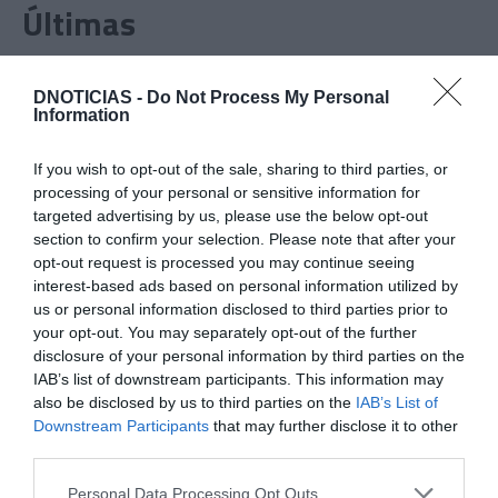
Últimas
ROTEIRO
DNOTICIAS -
Do Not Process My Personal
Mariano regressa ao Marginal e Summer Jam anima o
Information
Jam este Sábado
If you wish to opt-out of the sale, sharing to third parties, or
processing of your personal or sensitive information for
CRISTIANO RONALDO
targeted advertising by us, please use the below opt-out
“Muda o corpo de todas as mulheres”
section to confirm your selection. Please note that after your
opt-out request is processed you may continue seeing
interest-based ads based on personal information utilized by
PRODUTOS E MARCAS
us or personal information disclosed to third parties prior to
Conheça a programação de fim-de-semana dos hotéis
your opt-out. You may separately opt-out of the further
da colecção Savoy Signature
disclosure of your personal information by third parties on the
IAB’s list of downstream participants. This information may
also be disclosed by us to third parties on the
IAB’s List of
Downstream Participants
that may further disclose it to other
third parties.
Please note that this website/app uses one or more Google
Personal Data Processing Opt Outs