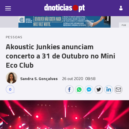
Pessoas
Prazeres
Paisagens
Palavras
P
PUB
PESSOAS
Akoustic Junkies anunciam
concerto a 31 de Outubro no Mini
Eco Club
Sandra S. Gonçalves
26 out 2020
08:58
0
Comments