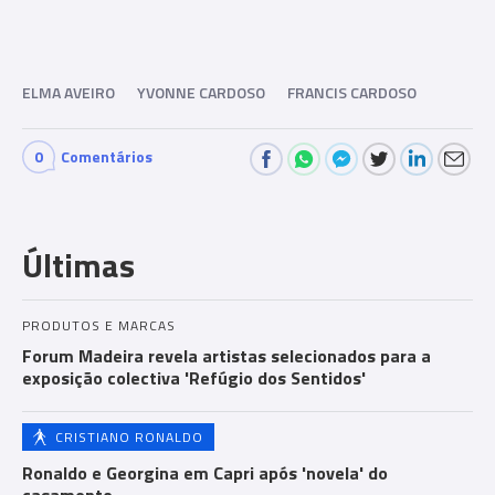
ELMA AVEIRO
YVONNE CARDOSO
FRANCIS CARDOSO
0
Comentários
Com
men
Últimas
ts
PRODUTOS E MARCAS
Forum Madeira revela artistas selecionados para a
exposição colectiva 'Refúgio dos Sentidos'
CRISTIANO RONALDO
Ronaldo e Georgina em Capri após 'novela' do
casamento