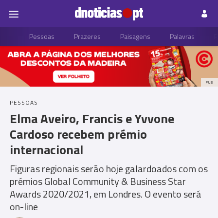
Pessoas
Prazeres
Paisagens
Palavras
P
PUB
PESSOAS
Elma Aveiro, Francis e Yvvone
Cardoso recebem prémio
internacional
Figuras regionais serão hoje galardoados com os
prémios Global Community & Business Star
Awards 2020/2021, em Londres. O evento será
on-line