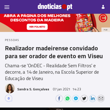
Pessoas
Prazeres
Paisagens
Palavras
P
PUB
PESSOAS
Realizador madeirense convidado
para ser orador de evento em Viseu
Chama-se 'OnDEC - Realidade Sem Filtros' e
decorre, a 14 de Janeiro, na Escola Superior de
Educação de Viseu
Sandra S. Gonçalves
07 jan 2021
14:23
0