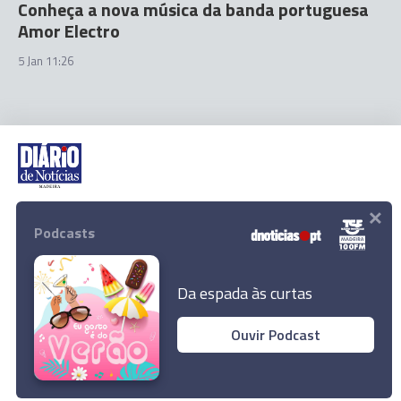
Conheça a nova música da banda portuguesa
Amor Electro
5 Jan 11:26
×
Rua Dr. Fernão de Ornelas, 56 - 3º
9054-514 Funchal, Portugal
Podcasts
291 202 300
Download App
Da espada às curtas
Ouvir Podcast
© 2021 Empresa Diário de Notícias, Lda. Todos os direitos
Nomes que marcaram o ano
reservados.
Ler Artigo