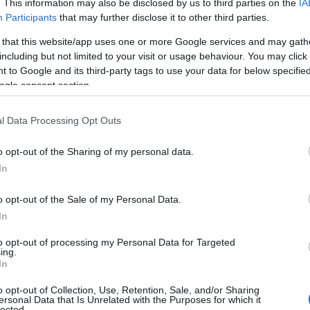
. This information may also be disclosed by us to third parties on the
IA
Participants
that may further disclose it to other third parties.
 that this website/app uses one or more Google services and may gath
xas Emissões, distâncias médias percorridas
including but not limited to your visit or usage behaviour. You may click 
os de utilização reduzidos e conforto de
 to Google and its third-party tags to use your data for below specifi
a transição para veículos 100% elétricos é
ogle consent section.
 gama de VCL 100% eléctricos da Peugeot é
l Data Processing Opt Outs
o desempenho. E para facilitar o dia a dia, a
ta de contratos de manutenção e de serviço
o opt-out of the Sharing of my personal data.
In
o opt-out of the Sale of my Personal Data.
In
to opt-out of processing my Personal Data for Targeted
ing.
azer de condução e segurança otimizados,
In
missões até 330 km, bomba de calor para um
o opt-out of Collection, Use, Retention, Sale, and/or Sharing
ersonal Data that Is Unrelated with the Purposes for which it
eficiência. O novo Peugeot E-Partner é, mais
lected.