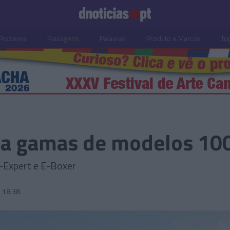
Prazeres
Paisagens
Palavras
Produto e Marcas
To
a gamas de modelos 100
-Expert e E-Boxer
18:38