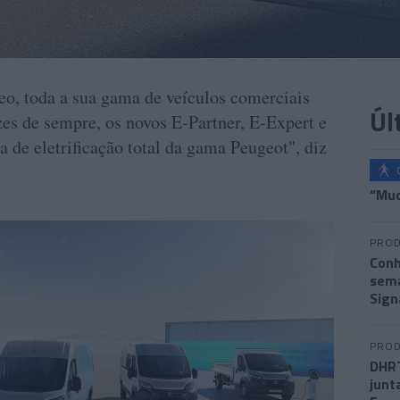
o, toda a sua gama de veículos comerciais
Úl
azes de sempre, os novos E-Partner, E-Expert e
a de eletrificação total da gama Peugeot", diz
“Mud
PROD
Conh
sema
Sign
PROD
DHRT
junt