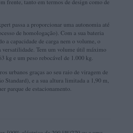
em frente, tanto em termos de design como de
xpert passa a proporcionar uma autonomia até
cesso de homologação). Com a sua bateria
ndo a capacidade de carga nem o volume, o
 versatilidade. Tem um volume útil máximo
63 kg e um peso rebocável de 1.000 kg.
ros urbanos graças ao seu raio de viragem de
o Standard), e a sua altura limitada a 1,90 m,
uer parque de estacionamento.
or 100% eléctrico de 200 kW/270 cv e uma