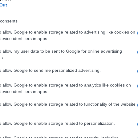
ara os profissionais exigentes.
Out
Peugeot
consents
o allow Google to enable storage related to advertising like cookies on
evice identifiers in apps.
dos principais actores no mercado dos furgões
o allow my user data to be sent to Google for online advertising
até 2025, deverá representar um terço do
s.
to allow Google to send me personalized advertising.
 uma autonomia de até 330 km (ciclo WLTP;
o allow Google to enable storage related to analytics like cookies on
lação das baterias por baixo do piso preserva
evice identifiers in apps.
il máximo é de 4,4 m3, num modelo que é a
o allow Google to enable storage related to functionality of the website
 de carga útil, de 780 kg, e peso rebocável,
o allow Google to enable storage related to personalization.
o allow Google to enable storage related to security, including