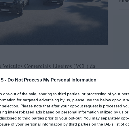
Func
e Veículos Comerciais Ligeiros (VCL) da
bém, trunfos fundamentais na estratégia de
S -
Do Not Process My Personal Information
t "irá propor a mais vasta gama de veículos
s marcas generalistas na Europa,
to opt-out of the sale, sharing to third parties, or processing of your per
 versão elétrica de cada modelo da sua
formation for targeted advertising by us, please use the below opt-out s
ma marca 100% elétrica até 2030 na Europa".
r selection. Please note that after your opt-out request is processed y
eing interest-based ads based on personal information utilized by us or
disclosed to third parties prior to your opt-out. You may separately opt-
losure of your personal information by third parties on the IAB’s list of