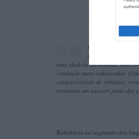
authenti
O novo Peugeot E-Ex
excelência ao servi
uma eficácia melhorada, uma con
condução mais sofisticadas. O 
características de robustez, ver
tornaram um sucesso junto dos p
Referência no segmento dos fur