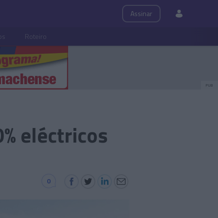
Assinar
ps
Roteiro
PUB
% eléctricos
0