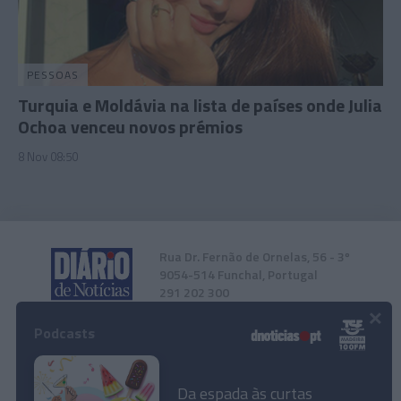
PESSOAS
Turquia e Moldávia na lista de países onde Julia
Ochoa venceu novos prémios
8 Nov 08:50
Rua Dr. Fernão de Ornelas, 56 - 3º
9054-514 Funchal, Portugal
291 202 300
×
Podcasts
Instale a nossa App
Da espada às curtas