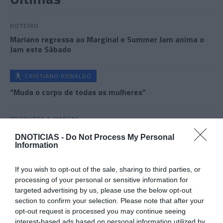
ROTEIRO
Mariano regressa ao Marginal e Summer Jam anima o
Jam este Sábado
CRISTIANO RONALDO
“Muda o corpo de todas as mulheres”
PRODUTOS E MARCAS
Conheça a programação de fim-de-semana dos hotéis
DNOTICIAS -
Do Not Process My Personal
da colecção Savoy Signature
Information
If you wish to opt-out of the sale, sharing to third parties, or
processing of your personal or sensitive information for
targeted advertising by us, please use the below opt-out
section to confirm your selection. Please note that after your
opt-out request is processed you may continue seeing
interest-based ads based on personal information utilized by