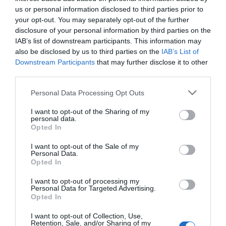
us or personal information disclosed to third parties prior to
your opt-out. You may separately opt-out of the further
disclosure of your personal information by third parties on the
IAB’s list of downstream participants. This information may
also be disclosed by us to third parties on the
IAB’s List of
Downstream Participants
that may further disclose it to other
third parties.
Please note that this website/app uses one or more Google
Personal Data Processing Opt Outs
services and may gather and store information including but
not limited to your visit or usage behaviour. You may click to
I want to opt-out of the Sharing of my
PESSOAS
personal data.
grant or deny consent to Google and its third-party tags to
Opted In
Júlia Ochoa conquista Brasil e Austrália
use your data for below specified purposes in below Google
consent section.
I want to opt-out of the Sale of my
16 Nov 09:16
Personal Data.
Opted In
I want to opt-out of processing my
Personal Data for Targeted Advertising.
Opted In
I want to opt-out of Collection, Use,
Retention, Sale, and/or Sharing of my