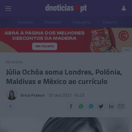
Pessoas
Prazeres
Paisagens
Palavras
P
PUB
PESSOAS
Júlia Ochôa soma Londres, Polónia,
Maldivas e México ao currículo
Erica Franco
01 dez 2023
16:23
0