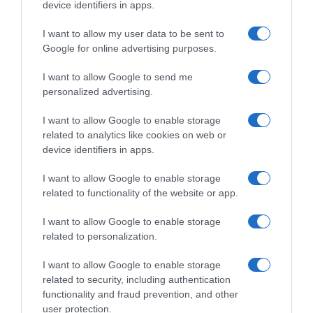
device identifiers in apps.
0
Comentários
I want to allow my user data to be sent to
Google for online advertising purposes.
Últimas
I want to allow Google to send me
personalized advertising.
ROTEIRO
I want to allow Google to enable storage
related to analytics like cookies on web or
Mariano regressa ao Marginal e Summer Jam anima o
device identifiers in apps.
Jam este Sábado
I want to allow Google to enable storage
CRISTIANO RONALDO
related to functionality of the website or app.
“Muda o corpo de todas as mulheres”
I want to allow Google to enable storage
related to personalization.
PRODUTOS E MARCAS
I want to allow Google to enable storage
Conheça a programação de fim-de-semana dos hotéis
related to security, including authentication
da colecção Savoy Signature
functionality and fraud prevention, and other
user protection.