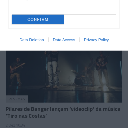
CONFIRM
Data Deletion
Data Access
Privacy Policy
PESSOAS
Pilares de Banger lançam ‘videoclip’ da música
‘Tiro nas Costas’
2 Dez 10:34