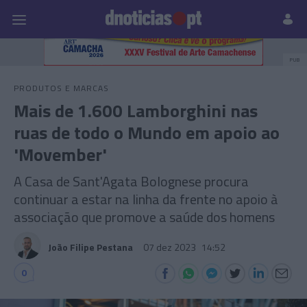
Pessoas
Prazeres
Paisagens
Palavras
P
PUB
PRODUTOS E MARCAS
Mais de 1.600 Lamborghini nas
ruas de todo o Mundo em apoio ao
'Movember'
A Casa de Sant'Agata Bolognese procura
continuar a estar na linha da frente no apoio à
associação que promove a saúde dos homens
João Filipe Pestana
07 dez 2023
14:52
0