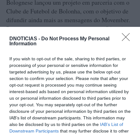
Bolognese lançou um projeto em parceria com o
Clube de Futebol de Bolonha, com o objetivo de
difundir ainda mais as mensagens do Movember.
Por ocasião do jogo do campeonato da Série A
entre o Bolonha e a Lazio foi exposto um Huracán
DNOTICIAS -
Do Not Process My Personal
Information
Tecnica no exterior do estádio Renato Dall'Ara,
em Bolonha. O desportivo estava decorado com
If you wish to opt-out of the sale, sharing to third parties, or
vários códigos QR que davam acesso a conteúdos
processing of your personal or sensitive information for
exclusivos das redes sociais e a entrevistas
targeted advertising by us, please use the below opt-out
section to confirm your selection. Please note that after your
inéditas com jogadores, onde se falava sobre a
opt-out request is processed you may continue seeing
importância da saúde mental e do tema da
interest-based ads based on personal information utilized by
prevenção do cancro.
us or personal information disclosed to third parties prior to
your opt-out. You may separately opt-out of the further
disclosure of your personal information by third parties on the
IAB’s list of downstream participants. This information may
also be disclosed by us to third parties on the
IAB’s List of
Downstream Participants
that may further disclose it to other
A Lamborghini Lisboa também se juntou à causa
third parties.