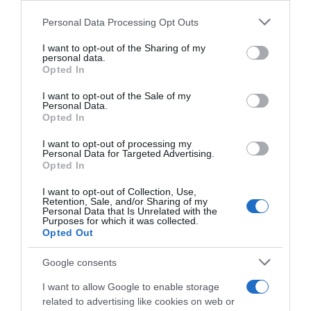
e voltou a “deixar crescer o bigode” em
Please note that this website/app uses one or more Google
Personal Data Processing Opt Outs
associação ao movimento Movember, com vários
services and may gather and store information including but
not limited to your visit or usage behaviour. You may click to
I want to opt-out of the Sharing of my
automóveis Lamborghini a percorrer ruas e vias
personal data.
grant or deny consent to Google and its third-party tags to
Opted In
da capital.
use your data for below specified purposes in below Google
consent section.
I want to opt-out of the Sale of my
O mês dedicado ao 'Movember' terminou com
Personal Data.
Opted In
uma série de atividades bem-sucedidas e
resultados positivos alcançados pela Automobili
I want to opt-out of processing my
Personal Data for Targeted Advertising.
Lamborghini. Mas a missão de sensibilização
Opted In
para a saúde dos homens não termina com o fim
I want to opt-out of Collection, Use,
do mês de novembro, sendo um esforço que
Retention, Sale, and/or Sharing of my
Personal Data that Is Unrelated with the
deverá ser realizado durante todo o ano.
Purposes for which it was collected.
Opted Out
Google consents
AUTOMOBILI LAMBORGHINI
I want to allow Google to enable storage
related to advertising like cookies on web or