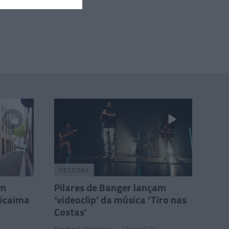
PESSOAS
wn
Pilares de Banger lançam
Vicaima
‘videoclip’ da música ‘Tiro nas
Costas’
Sandra S. Gonçalves
2 Dez 10:34