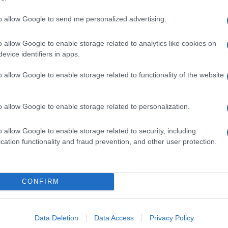
to allow Google to send me personalized advertising.
o allow Google to enable storage related to analytics like cookies on
evice identifiers in apps.
hada por Cristiano Ronaldo (@cristiano)
o allow Google to enable storage related to functionality of the website
o allow Google to enable storage related to personalization.
radição e história, que se estende desde a
imponentes montanhas", podemos ler na
o allow Google to enable storage related to security, including
 arrecadou 900.039 gostos.
cation functionality and fraud prevention, and other user protection.
isita, Ronaldo pergunta: "Você consegue se
 como esta?".
CONFIRM
Data Deletion
Data Access
Privacy Policy
UNCHAL