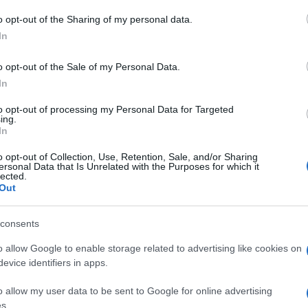
o opt-out of the Sharing of my personal data.
In
o opt-out of the Sale of my Personal Data.
In
to opt-out of processing my Personal Data for Targeted
ing.
In
o opt-out of Collection, Use, Retention, Sale, and/or Sharing
ersonal Data that Is Unrelated with the Purposes for which it
lected.
Out
 publicação no Instagram
consents
o allow Google to enable storage related to advertising like cookies on
evice identifiers in apps.
o allow my user data to be sent to Google for online advertising
s.