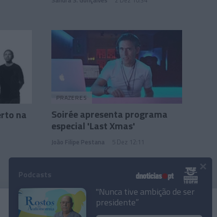
PRAZERES
Soirée apresenta programa
rto na
especial 'Last Xmas'
João Filipe Pestana
5 Dez 12:11
×
Podcasts
"Nunca tive ambição de ser
presidente”