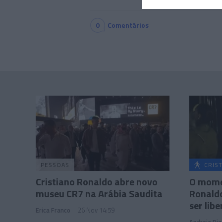
0
Comentários
PESSOAS
CRIS
Cristiano Ronaldo abre novo
O mome
museu CR7 na Arábia Saudita
Ronald
ser lib
Erica Franco
26 Nov 14:59
Andreia Dia