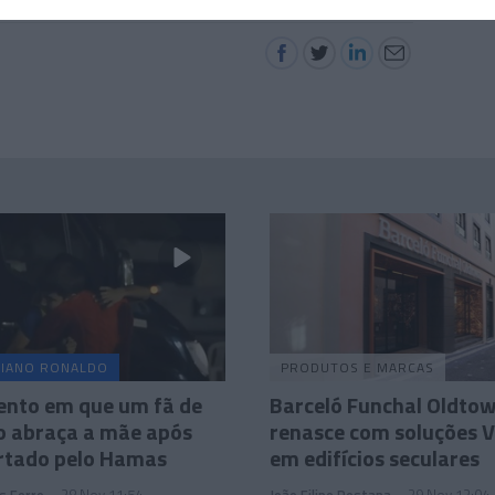
TIANO RONALDO
PRODUTOS E MARCAS
nto em que um fã de
Barceló Funchal Oldto
o abraça a mãe após
renasce com soluções 
ertado pelo Hamas
em edifícios seculares
s Ferro
28 Nov 11:54
João Filipe Pestana
29 Nov 12:04