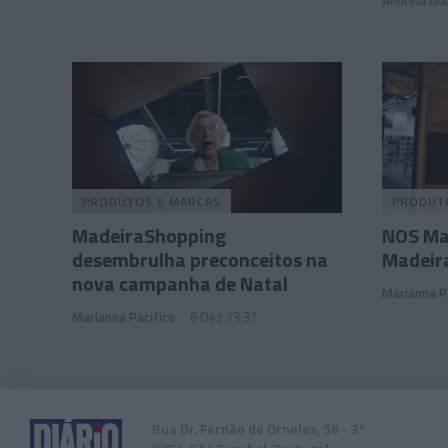
PRODUTOS E MARCAS
PRODUT
MadeiraShopping
NOS Mad
desembrulha preconceitos na
Madeir
nova campanha de Natal
Marianna P
Marianna Pacifico
6 Dez 13:37
Rua Dr. Fernão de Ornelas, 56 - 3º