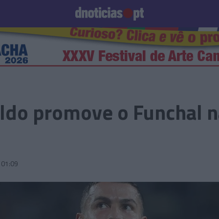
Prazeres
Paisagens
Palavras
Produto e Marcas
To
aldo promove o Funchal n
01:09