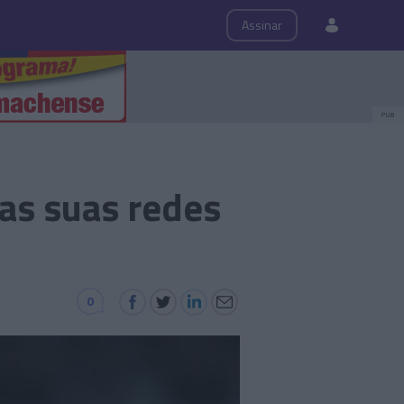
ps
Roteiro
Assinar
PUB
as suas redes
0