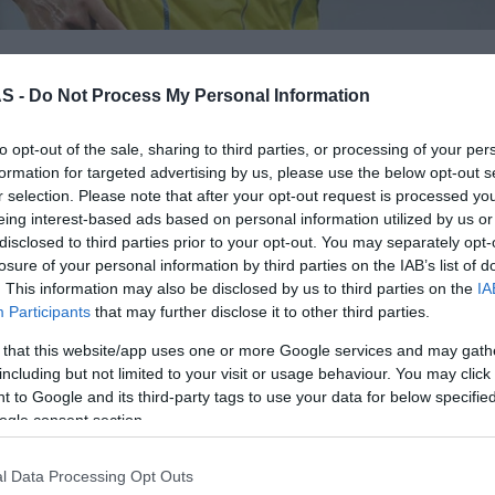
iano Ronaldo, que conta com milhares de
S -
Do Not Process My Personal Information
Úl
, serviu-se do Instagram para, esta quarta-
to opt-out of the sale, sharing to third parties, or processing of your per
iu nascer, o Funchal.
formation for targeted advertising by us, please use the below opt-out s
ROTE
r selection. Please note that after your opt-out request is processed y
 continua ser uma das maiores referências
Mari
eing interest-based ads based on personal information utilized by us or
Jam 
eiro, não se poupou a esforços para promover a
disclosed to third parties prior to your opt-out. You may separately opt-
losure of your personal information by third parties on the IAB’s list of
entro turístico da Região. O recursos a vídeos
. This information may also be disclosed by us to third parties on the
IA
enção para as belezas ímpares que aqui
Participants
that may further disclose it to other third parties.
“Mud
 that this website/app uses one or more Google services and may gath
including but not limited to your visit or usage behaviour. You may click 
PROD
 to Google and its third-party tags to use your data for below specifi
Conh
ogle consent section.
sema
Sign
l Data Processing Opt Outs