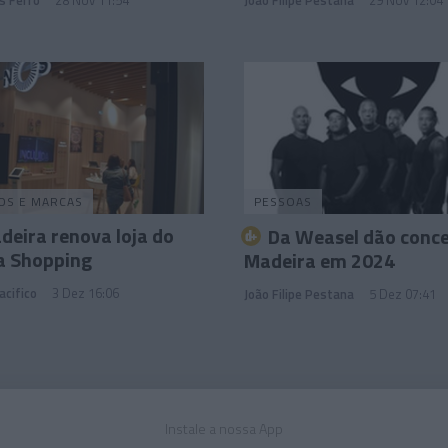
OS E MARCAS
PESSOAS
eira renova loja do
Da Weasel dão conce
a Shopping
Madeira em 2024
acifico
3 Dez 16:06
João Filipe Pestana
5 Dez 07:41
Instale a nossa App