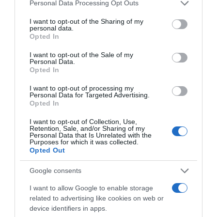
Please note that this website/app uses one or more Google
Últimas
Personal Data Processing Opt Outs
services and may gather and store information including but
not limited to your visit or usage behaviour. You may click to
I want to opt-out of the Sharing of my
personal data.
grant or deny consent to Google and its third-party tags to
ROTEIRO
Opted In
use your data for below specified purposes in below Google
Mariano regressa ao Marginal e Summer Jam anima o
consent section.
I want to opt-out of the Sale of my
Jam este Sábado
Personal Data.
Opted In
CRISTIANO RONALDO
I want to opt-out of processing my
Personal Data for Targeted Advertising.
“Muda o corpo de todas as mulheres”
Opted In
I want to opt-out of Collection, Use,
PRODUTOS E MARCAS
Retention, Sale, and/or Sharing of my
Personal Data that Is Unrelated with the
Conheça a programação de fim-de-semana dos hotéis
Purposes for which it was collected.
da colecção Savoy Signature
Opted Out
Google consents
I want to allow Google to enable storage
related to advertising like cookies on web or
device identifiers in apps.