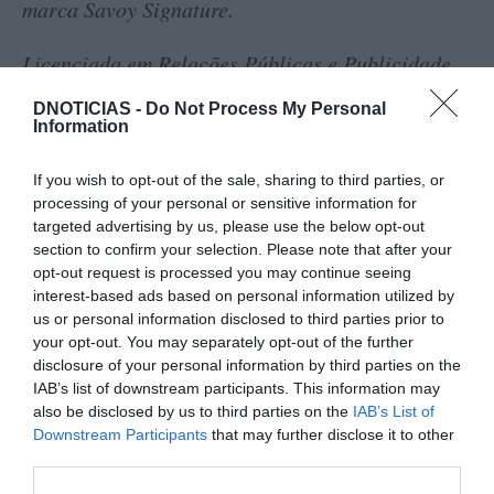
marca Savoy Signature.
Licenciada em Relações Públicas e Publicidade
pelo Instituto de Novas Profissões, Cristina Mata
DNOTICIAS -
Do Not Process My Personal
passou ainda pelo Pestana Palace Hotel em
Information
Lisboa e pelo antigo Casino Park Hotel.
If you wish to opt-out of the sale, sharing to third parties, or
processing of your personal or sensitive information for
targeted advertising by us, please use the below opt-out
section to confirm your selection. Please note that after your
opt-out request is processed you may continue seeing
interest-based ads based on personal information utilized by
us or personal information disclosed to third parties prior to
SAVOY SIGNATURE
THE RESERVE
CRISTINA MATA
your opt-out. You may separately opt-out of the further
disclosure of your personal information by third parties on the
IAB’s list of downstream participants. This information may
0
Comentários
also be disclosed by us to third parties on the
IAB’s List of
Downstream Participants
that may further disclose it to other
third parties.