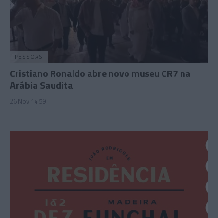
PESSOAS
Cristiano Ronaldo abre novo museu CR7 na
Arábia Saudita
26 Nov 14:59