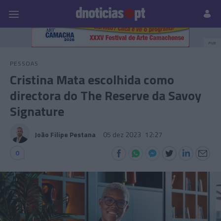
Pessoas
Prazeres
Paisagens
Palavras
P
PUB
PESSOAS
Cristina Mata escolhida como
directora do The Reserve da Savoy
Signature
João Filipe Pestana
05 dez 2023
12:27
0