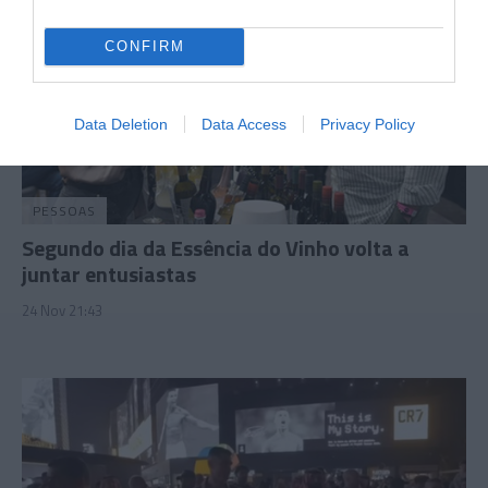
CONFIRM
Data Deletion
Data Access
Privacy Policy
PESSOAS
Segundo dia da Essência do Vinho volta a
juntar entusiastas
24 Nov 21:43