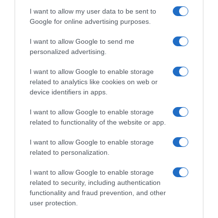
I want to allow my user data to be sent to
Google for online advertising purposes.
I want to allow Google to send me
personalized advertising.
I want to allow Google to enable storage
related to analytics like cookies on web or
device identifiers in apps.
I want to allow Google to enable storage
ROTEIRO
related to functionality of the website or app.
Tome nota das propostas para este fim-de-
I want to allow Google to enable storage
semana nos vários espaços da Savoy
related to personalization.
Signature
I want to allow Google to enable storage
22 Nov 10:46
related to security, including authentication
functionality and fraud prevention, and other
user protection.