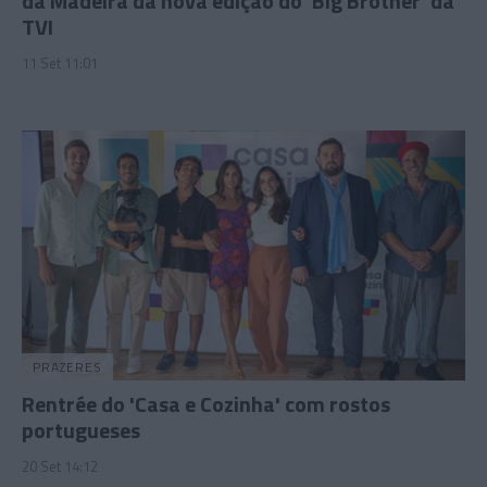
da Madeira da nova edição do 'Big Brother' da
TVI
11 Set 11:01
PRAZERES
Rentrée do 'Casa e Cozinha' com rostos
portugueses
20 Set 14:12