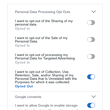
third parties.
Please note that this website/app uses one or more Google
Personal Data Processing Opt Outs
services and may gather and store information including but
not limited to your visit or usage behaviour. You may click to
I want to opt-out of the Sharing of my
personal data.
grant or deny consent to Google and its third-party tags to
Opted In
use your data for below specified purposes in below Google
consent section.
I want to opt-out of the Sale of my
Personal Data.
Opted In
I want to opt-out of processing my
Personal Data for Targeted Advertising.
PESSOAS
Opted In
Júlia Ochôa dedica 'Grand Prix Las Vegas' a
I want to opt-out of Collection, Use,
Albuquerque "por apoiar os diversos jovens
Retention, Sale, and/or Sharing of my
Personal Data that Is Unrelated with the
madeirenses"
Purposes for which it was collected.
Opted Out
17 Set 11:24
Google consents
I want to allow Google to enable storage