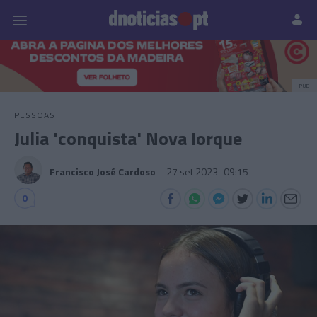
Pessoas
Prazeres
Paisagens
Palavras
P
PUB
PESSOAS
Julia 'conquista' Nova Iorque
Francisco José Cardoso
27 set 2023
09:15
0