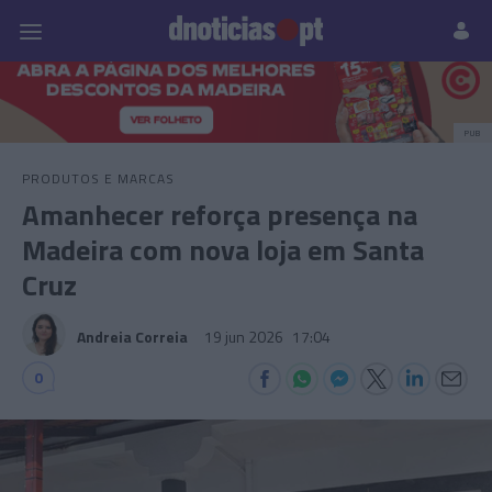
Pessoas
Prazeres
Paisagens
Palavras
P
PUB
PRODUTOS E MARCAS
Amanhecer reforça presença na
Madeira com nova loja em Santa
Cruz
Andreia Correia
19 jun 2026
17:04
0