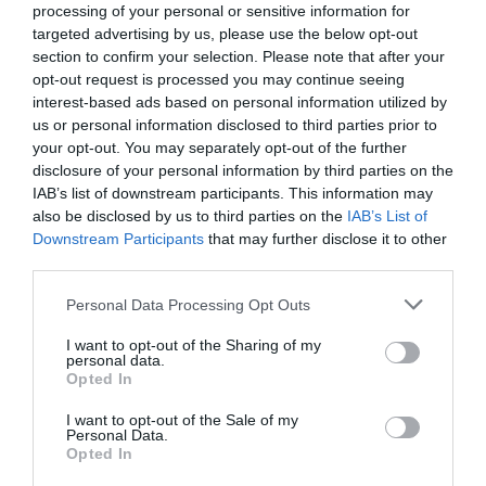
processing of your personal or sensitive information for
targeted advertising by us, please use the below opt-out
section to confirm your selection. Please note that after your
opt-out request is processed you may continue seeing
interest-based ads based on personal information utilized by
us or personal information disclosed to third parties prior to
your opt-out. You may separately opt-out of the further
disclosure of your personal information by third parties on the
IAB’s list of downstream participants. This information may
also be disclosed by us to third parties on the
IAB’s List of
Downstream Participants
that may further disclose it to other
third parties.
Please note that this website/app uses one or more Google
Personal Data Processing Opt Outs
services and may gather and store information including but
not limited to your visit or usage behaviour. You may click to
I want to opt-out of the Sharing of my
personal data.
grant or deny consent to Google and its third-party tags to
Opted In
use your data for below specified purposes in below Google
PRODUTOS E MARCAS
consent section.
I want to opt-out of the Sale of my
Grupo Girão lança nova imagem corporativa e
Personal Data.
Opted In
faz iniciativas no Madeira Shopping e no