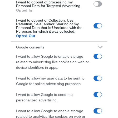
Fórum Madeira
I want to opt-out of processing my
Personal Data for Targeted Advertising.
17 Jun 14:15
Opted In
I want to opt-out of Collection, Use,
Retention, Sale, and/or Sharing of my
Personal Data that Is Unrelated with the
Purposes for which it was collected.
Opted Out
Google consents
I want to allow Google to enable storage
related to advertising like cookies on web or
device identifiers in apps.
I want to allow my user data to be sent to
PESSOAS
Google for online advertising purposes.
Lúcia Macedo lança nova música com
I want to allow Google to send me
videoclipe gravado na Madeira
personalized advertising.
10 Jun 19:43
2
I want to allow Google to enable storage
related to analytics like cookies on web or