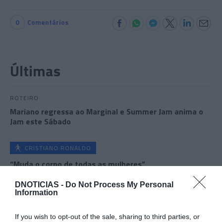
0
Comentários
Últimas
ROTEIRO
Mariano regressa ao Marginal e Summer Jam anima o
Jam este Sábado
CRISTIANO RONALDO
“Muda o corpo de todas as mulheres”
DNOTICIAS -
Do Not Process My Personal
PRODUTOS E MARCAS
Information
Conheça a programação de fim-de-semana dos hotéis
da colecção Savoy Signature
If you wish to opt-out of the sale, sharing to third parties, or