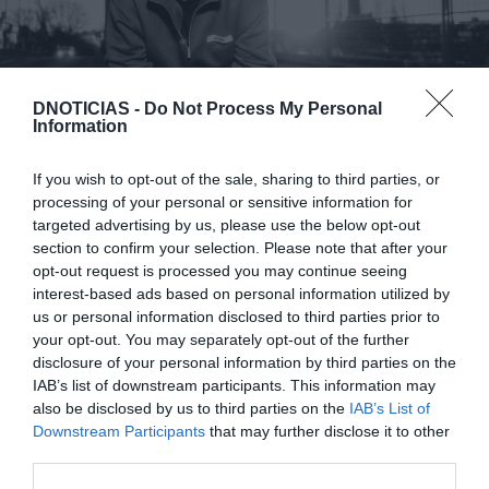
DNOTICIAS -
Do Not Process My Personal
Information
If you wish to opt-out of the sale, sharing to third parties, or
processing of your personal or sensitive information for
targeted advertising by us, please use the below opt-out
section to confirm your selection. Please note that after your
Além da carreira a solo, é um dos membros do
opt-out request is processed you may continue seeing
interest-based ads based on personal information utilized by
coletivo Indiskret Berlin e dirige a
us or personal information disclosed to third parties prior to
editora Indiskret Berlin Records, projetos que
your opt-out. You may separately opt-out of the further
têm contribuído para a afirmação de novas
disclosure of your personal information by third parties on the
IAB’s list of downstream participants. This information may
propostas dentro da cena eletrónica berlinense. O
also be disclosed by us to third parties on the
IAB’s List of
seu percurso inclui atuações em alguns dos mais
Downstream Participants
that may further disclose it to other
reconhecidos clubes da Alemanha.
third parties.