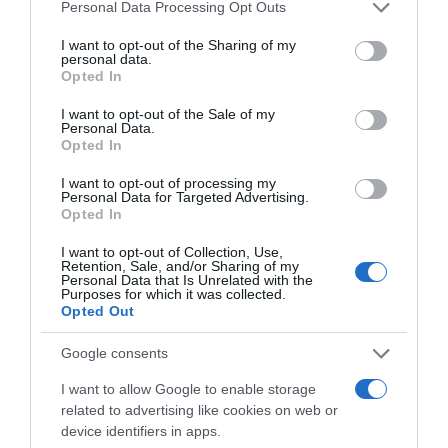
Please note that this website/app uses one or more Google
Personal Data Processing Opt Outs
Com vários lançamentos previstos ao longo do
services and may gather and store information including but
ano e atuações de estreia agendadas
not limited to your visit or usage behaviour. You may click to
I want to opt-out of the Sharing of my
personal data.
grant or deny consent to Google and its third-party tags to
para Amesterdão e Basileia, Confred continua a
Opted In
use your data for below specified purposes in below Google
expandir a sua presença para além de Berlim,
consent section.
I want to opt-out of the Sale of my
consolidando uma linguagem sonora imersiva,
Personal Data.
Opted In
física e concebida para deixar uma marca
duradoura.
I want to opt-out of processing my
Personal Data for Targeted Advertising.
Opted In
I want to opt-out of Collection, Use,
Retention, Sale, and/or Sharing of my
Personal Data that Is Unrelated with the
Purposes for which it was collected.
Opted Out
Google consents
I want to allow Google to enable storage
related to advertising like cookies on web or
device identifiers in apps.