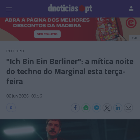
Pessoas
Prazeres
Paisagens
Palavras
P
PUB
ROTEIRO
"Ich Bin Ein Berliner": a mítica noite
do techno do Marginal esta terça-
feira
08 jun 2026
09:56
0