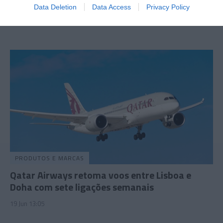
Marginal
Data Deletion
Data Access
Privacy Policy
19 Jun 11:31
PRODUTOS E MARCAS
Qatar Airways retoma voos entre Lisboa e
Doha com sete ligações semanais
19 Jun 13:05