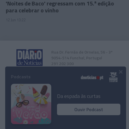
'Noites de Baco' regressam com 15.ª edição
para celebrar o vinho
12 Jun 13:22
Rua Dr. Fernão de Ornelas, 56 - 3º
9054-514 Funchal, Portugal
291 202 300
×
Podcasts
Instale a nossa App
Da espada às curtas
Ouvir Podcast
© 2026 Empresa Diário de Notícias, Lda.
Todos os direitos reservados.