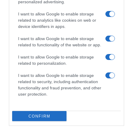
personalized advertising.
PRAZERES
I want to allow Google to enable storage
"House of the Dragon" regressa mais
related to analytics like cookies on web or
sangrenta e sem ninguém a salvo, diz criador
device identifiers in apps.
21 Jun 11:42
I want to allow Google to enable storage
related to functionality of the website or app.
I want to allow Google to enable storage
related to personalization.
I want to allow Google to enable storage
related to security, including authentication
functionality and fraud prevention, and other
user protection.
CONFIRM
PRAZERES
Musicology junta Hernandez e Natacha Glizz no