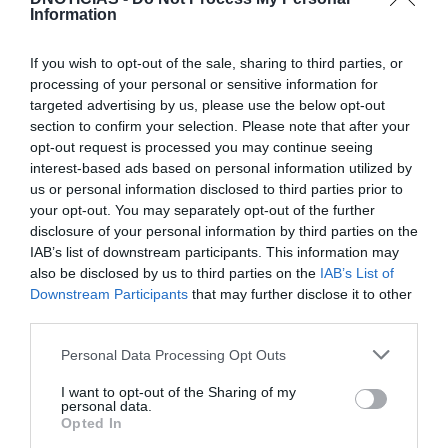
público.
Information
If you wish to opt-out of the sale, sharing to third parties, or
DJ AUGUSTO
processing of your personal or sensitive information for
MÚSICA
targeted advertising by us, please use the below opt-out
section to confirm your selection. Please note that after your
0
Comentários
opt-out request is processed you may continue seeing
interest-based ads based on personal information utilized by
us or personal information disclosed to third parties prior to
your opt-out. You may separately opt-out of the further
Últimas
disclosure of your personal information by third parties on the
IAB’s list of downstream participants. This information may
also be disclosed by us to third parties on the
IAB’s List of
Downstream Participants
that may further disclose it to other
CRISTIANO RONALDO
third parties.
“Muda o corpo de todas as mulheres”
Please note that this website/app uses one or more Google
Personal Data Processing Opt Outs
services and may gather and store information including but
PRODUTOS E MARCAS
not limited to your visit or usage behaviour. You may click to
I want to opt-out of the Sharing of my
personal data.
Conheça a programação de fim-de-semana dos hotéis
grant or deny consent to Google and its third-party tags to
Opted In
da colecção Savoy Signature
use your data for below specified purposes in below Google