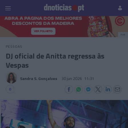
Pessoas
Prazeres
Paisagens
Palavras
P
PUB
PESSOAS
DJ oficial de Anitta regressa às
Vespas
Sandra S. Gonçalves
30 jun 2026
11:31
0