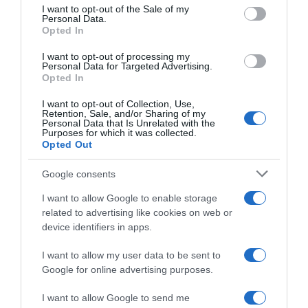
consent section.
I want to opt-out of the Sale of my
Personal Data.
PRODUTOS E MARCAS
Opted In
DHRT celebra dois anos com evento que junta música,
moda e criatividade no Funchal
I want to opt-out of processing my
Personal Data for Targeted Advertising.
Opted In
I want to opt-out of Collection, Use,
Retention, Sale, and/or Sharing of my
Personal Data that Is Unrelated with the
Purposes for which it was collected.
Opted Out
Google consents
I want to allow Google to enable storage
related to advertising like cookies on web or
device identifiers in apps.
I want to allow my user data to be sent to
Google for online advertising purposes.
I want to allow Google to send me