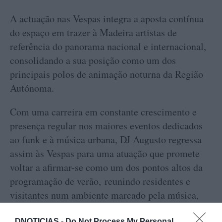
A actuação nas Vespas integra a aposta contínua
do espaço em trazer à Madeira artistas de
referência do panorama nacional e internacional,
consolidando a sua posição como um dos
principais polos de animação noturna da Região
Autónoma.
Com uma carreira em constante crescimento e
presença regular nos maiores eventos dedicados
ao funk e à música urbana, DJ Augusto regressa
assim às Vespas para uma atuação que promete
voltar a afirmar-se como um dos pontos altos da
programação de verão, reunindo residentes e
visitantes num ambiente marcado pela música,
pela energia e pela proximidade entre o artista e o
DNOTICIAS -
Do Not Process My Personal