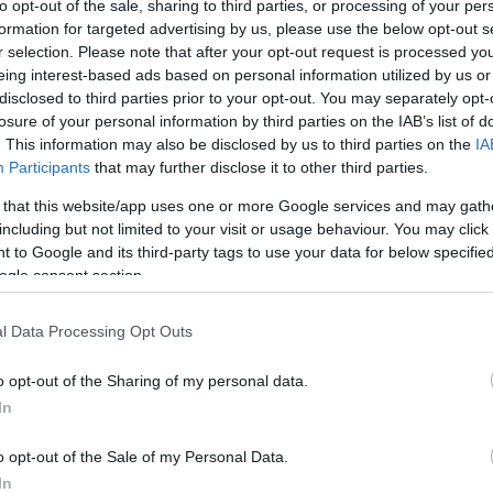
to opt-out of the sale, sharing to third parties, or processing of your per
percurso sólido, discreto e consistente.
formation for targeted advertising by us, please use the below opt-out s
as das mais exigentes cozinhas nacionais e
r selection. Please note that after your opt-out request is processed y
nça do Palatial, projecto que rapidamente se
eing interest-based ads based on personal information utilized by us or
disclosed to third parties prior to your opt-out. You may separately opt-
ntemporânea à gastronomia portuguesa e que
losure of your personal information by third parties on the IAB’s list of
rimeira estrela Michelin.
. This information may also be disclosed by us to third parties on the
IA
Participants
that may further disclose it to other third parties.
ncarada como um ponto de chegada, mas como
 that this website/app uses one or more Google services and may gath
e Rui Filipe procura inspiração nas raízes
including but not limited to your visit or usage behaviour. You may click 
terpretando-as através de uma linguagem
 to Google and its third-party tags to use your data for below specifi
ogle consent section.
 o produto, a memória e a emoção ocupam um
l Data Processing Opt Outs
ora ao chef anfitrião Roberto Barros para um
o opt-out of the Sharing of my personal data.
to além do exercício de colaboração entre
In
o opt-out of the Sale of my Personal Data.
ómico, esta edição de Estrelas no Galáxia
In