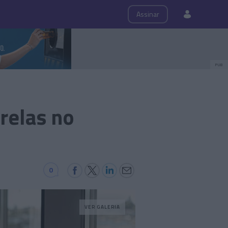
ps
Roteiro
Assinar
PUB
relas no
0
VER GALERIA