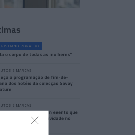
timas
CRISTIANO RONALDO
a o corpo de todas as mulheres”
UTOS E MARCAS
eça a programação de fim-de-
na dos hotéis da colecção Savoy
ature
UTOS E MARCAS
 celebra dois anos com evento que
a música, moda e criatividade no
hal