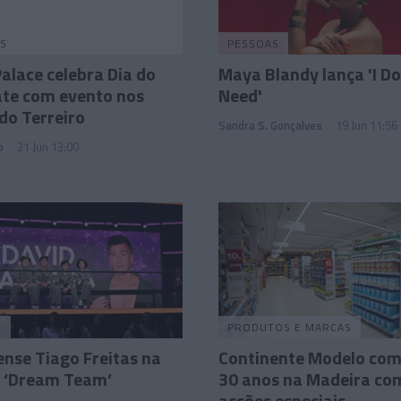
S
PESSOAS
alace celebra Dia do
Maya Blandy lança 'I Do
ate com evento nos
Need'
 do Terreiro
Sandra S. Gonçalves
19 Jun 11:56
o
21 Jun 13:00
S
PRODUTOS E MARCAS
nse Tiago Freitas na
Continente Modelo co
o ‘Dream Team’
30 anos na Madeira co
acções especiais