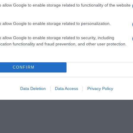
o allow Google to enable storage related to functionality of the website
dade para sair da rotina, desafiar ideias,
o allow Google to enable storage related to personalization.
quanto equipa. São também uma forma de
cozinha portuguesa contemporânea e de
o allow Google to enable storage related to security, including
 aos nossos clientes”, afirma o chef Roberto
cation functionality and fraud prevention, and other user protection.
s poderão descobrir um menu exclusivo criado
CONFIRM
, acompanhado por uma harmonização vínica
mmelier do Galáxia Skyfood. A componente
Data Deletion
Data Access
Privacy Policy
is, a cargo de Pedro Campas, chef executivo de