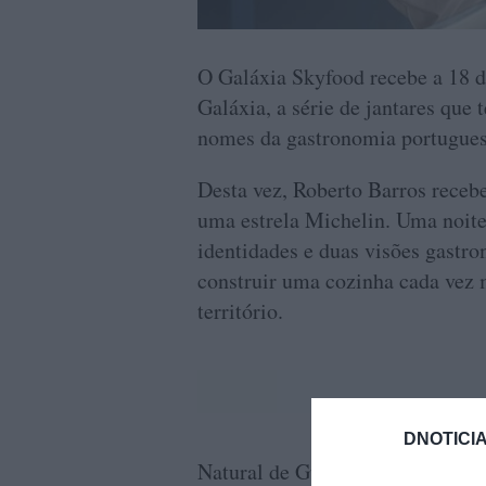
O Galáxia Skyfood recebe a 18 d
Galáxia, a série de jantares que
nomes da gastronomia portugue
Desta vez, Roberto Barros recebe
uma estrela Michelin. Uma noite
identidades e duas visões gast
construir uma cozinha cada vez m
território.
DNOTICIA
Natural de Guimarães, Rui Filip