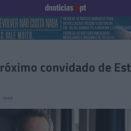
Prazeres
Paisagens
Palavras
Produto e Marcas
To
 próximo convidado de Est
6
14:45