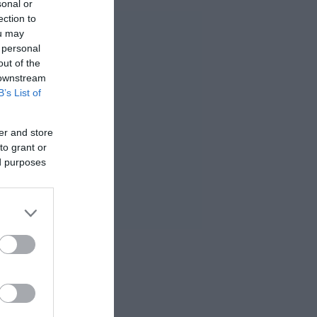
sonal or
ection to
ou may
 personal
out of the
 downstream
B’s List of
er and store
to grant or
ed purposes