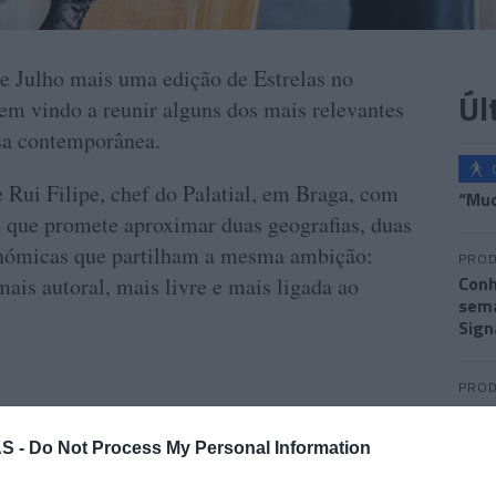
e Julho mais uma edição de Estrelas no
Úl
 tem vindo a reunir alguns dos mais relevantes
sa contemporânea.
 Rui Filipe, chef do Palatial, em Braga, com
“Mud
 que promete aproximar duas geografias, duas
ronómicas que partilham a mesma ambição:
PROD
Conh
ais autoral, mais livre e mais ligada ao
sema
Sign
PROD
DHRT
junt
S -
Do Not Process My Personal Information
Func
e pertence a uma geração de chefs que tem