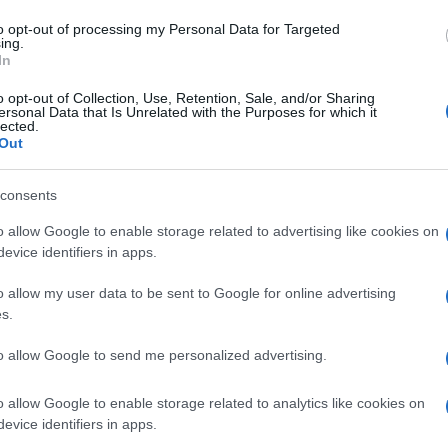
regiões com identidades fortes e singulares
to opt-out of processing my Personal Data for Targeted
e duas cozinhas contemporâneas que
ing.
In
io sem se deixarem limitar por ele.
o opt-out of Collection, Use, Retention, Sale, and/or Sharing
ersonal Data that Is Unrelated with the Purposes for which it
lected.
Out
consents
ticularmente relevante para ambos os
o allow Google to enable storage related to advertising like cookies on
lebra a (re)conquista da sua estrela Michelin,
evice identifiers in apps.
rmar uma nova fase da sua trajectória: mais
o allow my user data to be sent to Google for online advertising
z mais focada na construção de uma identidade
s.
to allow Google to send me personalized advertising.
ue nasce Estrelas no Galáxia. Mais do que
o allow Google to enable storage related to analytics like cookies on
ativa procura criar espaço para o diálogo, a
evice identifiers in apps.
rimentação e o encontro entre diferentes