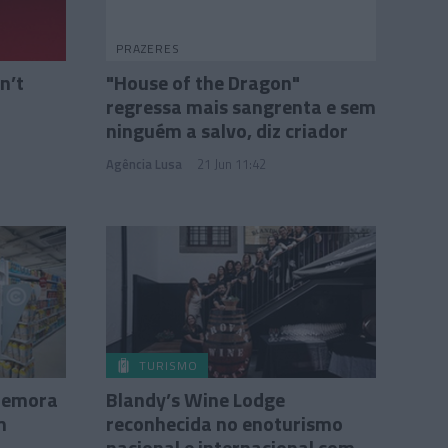
PRAZERES
n’t
"House of the Dragon"
regressa mais sangrenta e sem
ninguém a salvo, diz criador
Agência Lusa
21 Jun 11:42
TURISMO
memora
Blandy’s Wine Lodge
m
reconhecida no enoturismo
nacional e internacional com