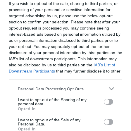
If you wish to opt-out of the sale, sharing to third parties, or
PRODUTOS E MARCAS
processing of your personal or sensitive information for
Conheça a programação de fim-de-semana dos hotéis
targeted advertising by us, please use the below opt-out
da colecção Savoy Signature
section to confirm your selection. Please note that after your
opt-out request is processed you may continue seeing
interest-based ads based on personal information utilized by
us or personal information disclosed to third parties prior to
your opt-out. You may separately opt-out of the further
disclosure of your personal information by third parties on the
IAB’s list of downstream participants. This information may
also be disclosed by us to third parties on the
IAB’s List of
Downstream Participants
that may further disclose it to other
third parties.
Please note that this website/app uses one or more Google
Personal Data Processing Opt Outs
services and may gather and store information including but
not limited to your visit or usage behaviour. You may click to
I want to opt-out of the Sharing of my
personal data.
grant or deny consent to Google and its third-party tags to
Opted In
use your data for below specified purposes in below Google
consent section.
I want to opt-out of the Sale of my
Personal Data.
Opted In