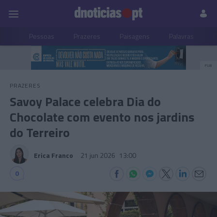
Pessoas
Prazeres
Paisagens
Palavras
P
PUB
PRAZERES
Savoy Palace celebra Dia do
Chocolate com evento nos jardins
do Terreiro
Erica Franco
21 jun 2026
13:00
0