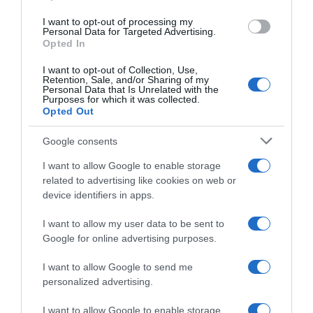
PESSOAS
I want to opt-out of processing my
Fotos ilustram ambiente da 7.ª edição do
Personal Data for Targeted Advertising.
Opted In
festival gastronómico 'The Art of Flavours' no
Reid's Palace
I want to opt-out of Collection, Use,
Retention, Sale, and/or Sharing of my
Personal Data that Is Unrelated with the
13 Jun 21:28
Purposes for which it was collected.
Opted Out
Google consents
I want to allow Google to enable storage
related to advertising like cookies on web or
device identifiers in apps.
I want to allow my user data to be sent to
Google for online advertising purposes.
I want to allow Google to send me
personalized advertising.
PRODUTOS E MARCAS
Hotéis Savoy Signature distinguidos com
I want to allow Google to enable storage