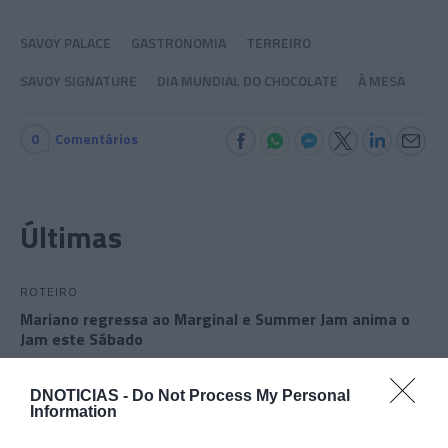
SAVOY PALACE
GASTRONOMIA
TERREIRO
SAVOY SIGNATURE
DIA MUNDIAL DO CHOCOLATE
À MESA
0
Comentários
Últimas
ROTEIRO
Mariano regressa ao Marginal e Summer Jam anima o
Jam este Sábado
CRISTIANO RONALDO
DNOTICIAS -
Do Not Process My Personal
Information
“Muda o corpo de todas as mulheres”