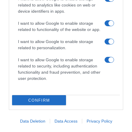
Tripadvisor Travellers' Choice Awards 2026
related to analytics like cookies on web or
device identifiers in apps.
9 Jun 18:00
I want to allow Google to enable storage
related to functionality of the website or app.
I want to allow Google to enable storage
related to personalization.
I want to allow Google to enable storage
related to security, including authentication
functionality and fraud prevention, and other
user protection.
ROTEIRO
CONFIRM
Fórum Madeira e CRESCER assinalam o Dia
Internacional do Brincar
Data Deletion
Data Access
Privacy Policy
11 Jun 09:39