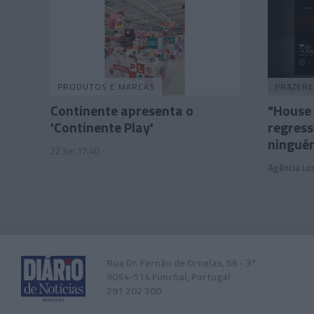
PRODUTOS E MARCAS
PRAZERE
Continente apresenta o
"House 
'Continente Play'
regress
ninguém
22 Jun 17:40
Agência Lu
Rua Dr. Fernão de Ornelas, 56 - 3º
9054-514 Funchal, Portugal
291 202 300