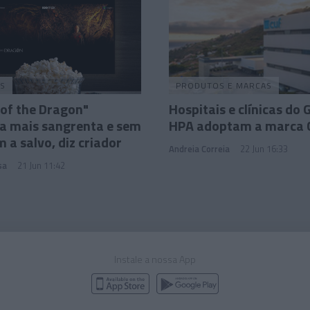
S
PRODUTOS E MARCAS
of the Dragon"
Hospitais e clínicas do
a mais sangrenta e sem
HPA adoptam a marca 
 a salvo, diz criador
Andreia Correia
22 Jun 16:33
sa
21 Jun 11:42
Instale a nossa App