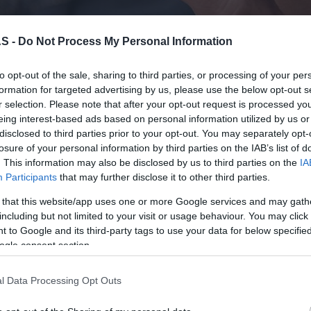
S -
Do Not Process My Personal Information
iu a Venezuela, a MEO vai disponibilizar um
Úl
to opt-out of the sale, sharing to third parties, or processing of your per
s de apoio às comunicações entre Portugal e
formation for targeted advertising by us, please use the below opt-out s
acilitar o contacto entre familiares e amigos
r selection. Please note that after your opt-out request is processed y
ifícil.
eing interest-based ads based on personal information utilized by us or
disclosed to third parties prior to your opt-out. You may separately opt-
“Mud
losure of your personal information by third parties on the IAB’s list of
os clientes MEO em Portugal irão beneficiar
. This information may also be disclosed by us to third parties on the
IA
nezuela, permitindo manter o contacto com as
PROD
Participants
that may further disclose it to other third parties.
Conh
Adicionalmente, os clientes MEO que se
 that this website/app uses one or more Google services and may gath
sema
cesso a comunicações em roaming sem custos
Sign
including but not limited to your visit or usage behaviour. You may click 
 (para Portugal e Venezuela) e dados móveis,
 to Google and its third-party tags to use your data for below specifi
ogle consent section.
ligações num contexto de emergência.
PROD
DHRT
l Data Processing Opt Outs
junt
Func