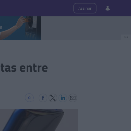
ps
Roteiro
Assinar
PUB
tas entre
0