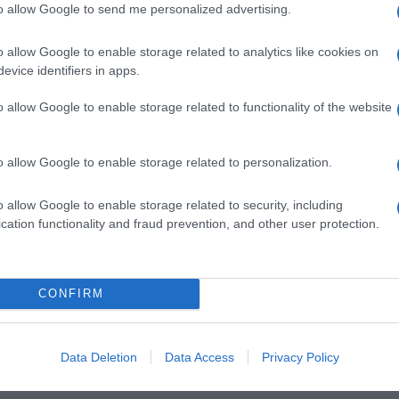
to allow Google to send me personalized advertising.
missão portuguesa na Venezuela.
o allow Google to enable storage related to analytics like cookies on
rma o seu compromisso de colocar a
evice identifiers in apps.
serviço das pessoas, garantindo que, em
ontinuam a desempenhar um papel essencial
o allow Google to enable storage related to functionality of the website
s e no apoio às populações afetadas.
o allow Google to enable storage related to personalization.
o allow Google to enable storage related to security, including
cation functionality and fraud prevention, and other user protection.
CONFIRM
Data Deletion
Data Access
Privacy Policy