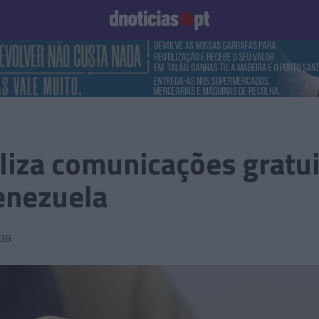
Prazeres
Paisagens
Palavras
Produto e Marcas
To
liza comunicações gratui
enezuela
:38