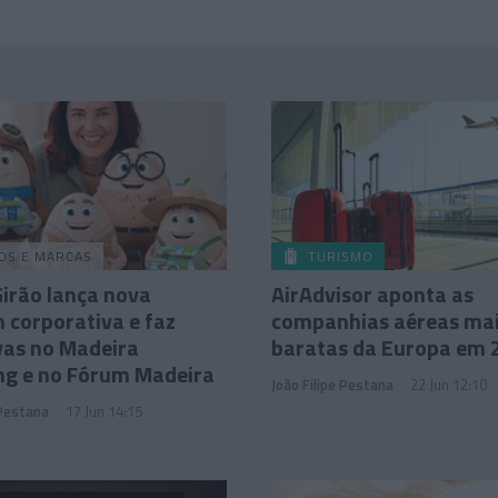
OS E MARCAS
TURISMO
irão lança nova
AirAdvisor aponta as
corporativa e faz
companhias aéreas ma
ivas no Madeira
baratas da Europa em 
ng e no Fórum Madeira
João Filipe Pestana
22 Jun 12:10
 Pestana
17 Jun 14:15