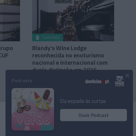
TURISMO
 Grupo
Blandy’s Wine Lodge
CUF
reconhecida no enoturismo
nacional e internacional com
dupla distinção em 2026
×
Podcasts
João Filipe Pestana
23 Jun 13:39
Da espada às curtas
Ouvir Podcast
© 2026 Empresa Diário de Notícias, Lda.
Todos os direitos reservados.