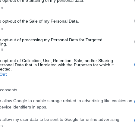
o opt-out of the Sharing of my personal data.
In
ue situações de crise colocam pressão
o opt-out of the Sale of my Personal Data.
uras de telecomunicações, a MEO apela "ao uso
In
ncentivando os clientes a privilegiarem
to opt-out of processing my Personal Data for Targeted
em consumos desnecessários, de forma a
ing.
In
s redes para os serviços críticos e de
o opt-out of Collection, Use, Retention, Sale, and/or Sharing
ersonal Data that Is Unrelated with the Purposes for which it
lected.
omunidade venezuelana residente em Portugal,
Out
es que se encontrem na Venezuela,
consents
nter o contacto com familiares, amigos e
o allow Google to enable storage related to advertising like cookies on
evice identifiers in apps.
das aos clientes, a MEO vai também apoiar
o allow my user data to be sent to Google for online advertising
sposta da ANEPC no terreno, através da
s.
s de comunicação destinado às equipas de