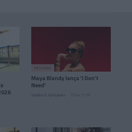
PESSOAS
Maya Blandy lança 'I Don’t
is
Need'
2026
Sandra S. Gonçalves
19 Jun 11:56