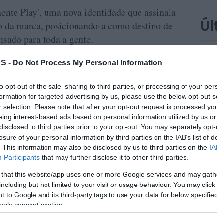
ente Play', uma nova identidade que assinala
Úl
o da marca, posicionando-a como destino de
nsado para toda a gente.
ROTE
a é oferta ~"combina acessibilidade e
Mari
S -
Do Not Process My Personal Information
Jam 
lidade e conjuga a experiência online e em
to opt-out of the sale, sharing to third parties, or processing of your per
alor abrangente de artigos pensados para
formation for targeted advertising by us, please use the below opt-out s
ssidades, alinhada com tendências e novos
r selection. Please note that after your opt-out request is processed y
“Mud
eing interest-based ads based on personal information utilized by us or
disclosed to third parties prior to your opt-out. You may separately opt-
PROD
losure of your personal information by third parties on the IAB’s list of
Conh
. This information may also be disclosed by us to third parties on the
IA
sema
Participants
that may further disclose it to other third parties.
Sign
 that this website/app uses one or more Google services and may gath
including but not limited to your visit or usage behaviour. You may click 
rço do portefólio, onde se incluem desde livros
 to Google and its third-party tags to use your data for below specifi
lo
gaming
, e sempre aos melhores preços", lê-
ogle consent section.