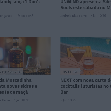
andy lança 'I Don’t
UNWIND apresenta Sile
Souls este sábado no M
Gonçalves
19 Jun 11:56
Andreia Dias Ferro
5 Jun 10:36
OS E MARCAS
ROTEIRO
 da Moscadinha
NEXT com nova carta d
ta novas sidras e
cocktails futuristas no
ente de maçã
Bar
s Ferro
1 Jun 10:40
3 Jun 10:35