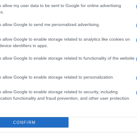
o allow my user data to be sent to Google for online advertising
nente Play disponibiliza jogos, acessórios e
s.
as tendências dos jogadores.
to allow Google to send me personalized advertising.
o allow Google to enable storage related to analytics like cookies on
evice identifiers in apps.
o allow Google to enable storage related to functionality of the website
nte Play' apresenta também pré-vendas de
cas, como Lego e também livros.
o allow Google to enable storage related to personalization.
Continente promove o Mercado do Livro e a
o allow Google to enable storage related to security, including
 dias 5 e 26 de Julho, respectivamente.
cation functionality and fraud prevention, and other user protection.
or uma campanha multimeios, presente em
r, lojas e folheto, desenvolvida pela Fuel, que
CONFIRM
do, a importância que os momentos de lazer
evância de os incluir na rotina", termina.