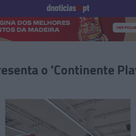
Prazeres
Paisagens
Palavras
Produto e Marcas
To
esenta o 'Continente Pla