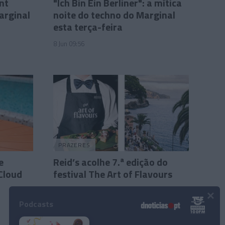
nt
"Ich Bin Ein Berliner": a mítica
arginal
noite do techno do Marginal
esta terça-feira
8 Jun 09:56
PRAZERES
e
Reid’s acolhe 7.ª edição do
 Cloud
festival The Art of Flavours
×
Sandra S. Gonçalves
2 Jun 08:23
Podcasts