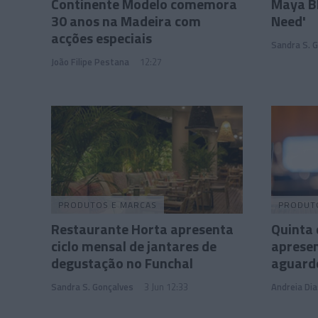
Continente Modelo comemora
Maya Bl
30 anos na Madeira com
Need'
acções especiais
Sandra S. 
João Filipe Pestana
12:27
PRODUTOS E MARCAS
PRODUT
Restaurante Horta apresenta
Quinta
ciclo mensal de jantares de
apresen
degustação no Funchal
aguard
Sandra S. Gonçalves
3 Jun 12:33
Andreia Dia