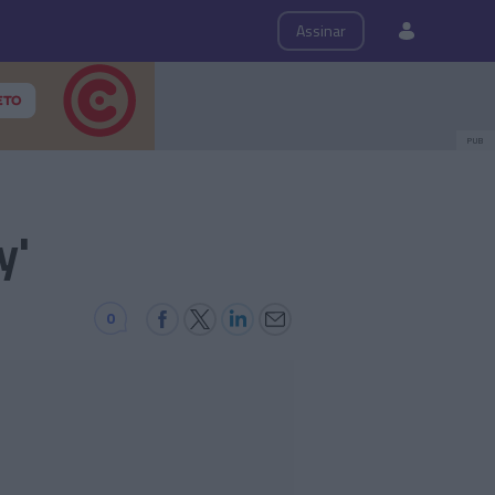
ps
Roteiro
Assinar
PUB
y'
0