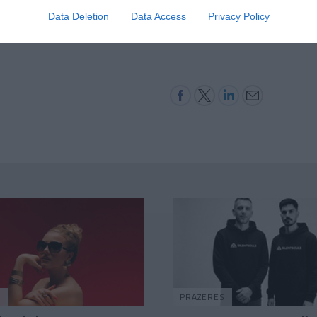
Data Deletion
Data Access
Privacy Policy
S
PRAZERES