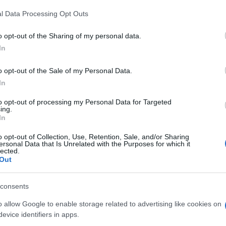
l Data Processing Opt Outs
 formas de escapismo, o 'Continente Play
r mais de 30.000 livros no Continente
o opt-out of the Sharing of my personal data.
In
da de compra, a página está organizada por
r, género, tendências e recomendações de
o opt-out of the Sale of my Personal Data.
In
to opt-out of processing my Personal Data for Targeted
a com uma secção dedicada a
e-readers
, na qual
ing.
da marca Kobo e os melhores acessórios para
In
.
o opt-out of Collection, Use, Retention, Sale, and/or Sharing
ersonal Data that Is Unrelated with the Purposes for which it
lected.
ambém usufruem de tempo livre e de
Out
nta com opções que incluem colecionáveis,
tendências, como as
trading cards
Pokémon, e
consents
 prazer de brincar, com marcas de referência
o allow Google to enable storage related to advertising like cookies on
evice identifiers in apps.