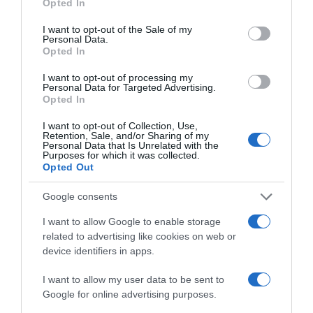
Opted In
“Muda o corpo de todas as mulheres”
use your data for below specified purposes in below Google
consent section.
I want to opt-out of the Sale of my
Personal Data.
PRODUTOS E MARCAS
Opted In
Conheça a programação de fim-de-semana dos hotéis
da colecção Savoy Signature
I want to opt-out of processing my
Personal Data for Targeted Advertising.
Opted In
PRODUTOS E MARCAS
I want to opt-out of Collection, Use,
DHRT celebra dois anos com evento que junta música,
Retention, Sale, and/or Sharing of my
Personal Data that Is Unrelated with the
moda e criatividade no Funchal
Purposes for which it was collected.
Opted Out
Google consents
I want to allow Google to enable storage
related to advertising like cookies on web or
device identifiers in apps.
I want to allow my user data to be sent to
Google for online advertising purposes.