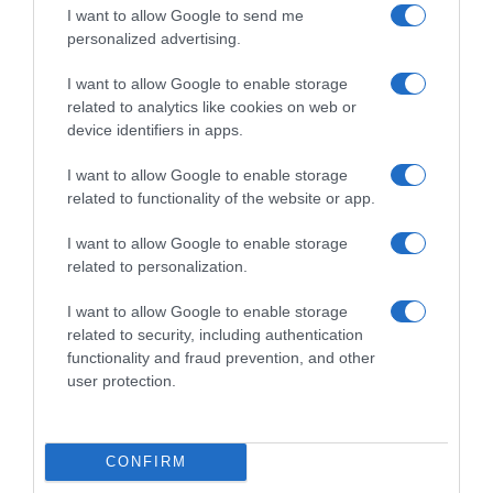
I want to allow Google to send me
personalized advertising.
I want to allow Google to enable storage
related to analytics like cookies on web or
device identifiers in apps.
PRAZERES
I want to allow Google to enable storage
Nikkei apresenta jantar sensorial exclusivo
related to functionality of the website or app.
27 Mai 16:58
I want to allow Google to enable storage
related to personalization.
I want to allow Google to enable storage
related to security, including authentication
functionality and fraud prevention, and other
user protection.
CONFIRM