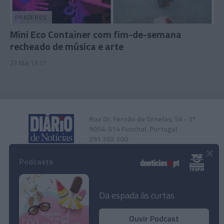
PRAZERES
Mini Eco Container com fim-de-semana
recheado de música e arte
23 Mai 13:17
Rua Dr. Fernão de Ornelas, 56 - 3º
9054-514 Funchal, Portugal
291 202 300
×
Podcasts
Instale a nossa App
Da espada às curtas
Ouvir Podcast