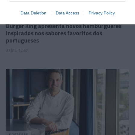
Data Deletion
Data Access
Privacy Policy
PRODUTOS E MARCAS
Burger King apresenta novos hambúrgueres
inspirados nos sabores favoritos dos
portugueses
27 Mai 12:57
PRAZERES