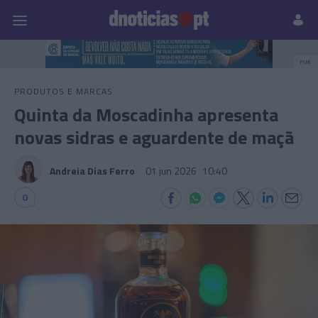
Pessoas
Prazeres
Paisagens
Palavras
P
PUB
PRODUTOS E MARCAS
Quinta da Moscadinha apresenta
novas sidras e aguardente de maçã
Andreia Dias Ferro
01 jun 2026
10:40
0