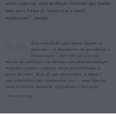
muito especial, uma produção limitada que traduz
uma nova forma de interpretar a maçã
madeirense", aponta.
Estas novidades que agora chegam ao
mercado – já disponíveis em garrafeiras e
restaurantes – vêm reforçar a nossa
missão de valorizar esta herança dos pomares antigos,
respeitar a fruta e explorar novas possibilidades a
partir da sidra. Mais do que um produto, a maçã é
aqui entendida como património vivo — uma ligação
entre território, memória, agricultura e inovação
Márcio Nóbrega