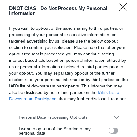
A Quinta da Moscadinha alia a produção
DNOTICIAS -
Do Not Process My Personal
artesanal de sidra a uma unidade de sidroturismo
Information
com 11 quartos e um restaurante típico
If you wish to opt-out of the sale, sharing to third parties, or
madeirense, 'Adega do Pomar', com cozinha
processing of your personal or sensitive information for
regional liderada pelo chef Fábio Vieira.
targeted advertising by us, please use the below opt-out
section to confirm your selection. Please note that after your
opt-out request is processed you may continue seeing
interest-based ads based on personal information utilized by
QUINTA DA MOSCADINHA
AGUARDENTE
MADEIRA
us or personal information disclosed to third parties prior to
your opt-out. You may separately opt-out of the further
disclosure of your personal information by third parties on the
0
Comentários
IAB’s list of downstream participants. This information may
also be disclosed by us to third parties on the
IAB’s List of
Downstream Participants
that may further disclose it to other
third parties.
Últimas
Please note that this website/app uses one or more Google
Personal Data Processing Opt Outs
services and may gather and store information including but
not limited to your visit or usage behaviour. You may click to
I want to opt-out of the Sharing of my
CRISTIANO RONALDO
personal data.
grant or deny consent to Google and its third-party tags to