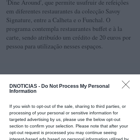
'Dine Around', que permite usufruir de refeições
em diferentes restaurantes da colecção Savoy
Signature, entre a Calheta e o Funchal. O
programa contempla restaurantes buffet e à la
carte, sendo atribuído um crédito de 20 euros por
pessoa para utilização nesses espaços.
Com esta campanha, o hotel procura reforçar a
DNOTICIAS -
Do Not Process My Personal
Information
sua aposta numa experiência que combina
alojamento, gastronomia, sustentabilidade e
If you wish to opt-out of the sale, sharing to third parties, or
valorização do território madeirense. "Num
processing of your personal or sensitive information for
tempo em que viajar significa procurar
targeted advertising by us, please use the below opt-out
section to confirm your selection. Please note that after your
autenticidade, o Saccharum afirma-se como um
opt-out request is processed you may continue seeing
refúgio onde cada refeição é uma extensão da
interest-based ads based on personal information utilized by