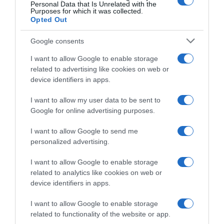
Jam este Sábado
Personal Data that Is Unrelated with the
Purposes for which it was collected.
Opted Out
CRISTIANO RONALDO
Google consents
“Muda o corpo de todas as mulheres”
I want to allow Google to enable storage
related to advertising like cookies on web or
PRODUTOS E MARCAS
device identifiers in apps.
Conheça a programação de fim-de-semana dos hotéis
da colecção Savoy Signature
I want to allow my user data to be sent to
Google for online advertising purposes.
I want to allow Google to send me
personalized advertising.
I want to allow Google to enable storage
related to analytics like cookies on web or
device identifiers in apps.
I want to allow Google to enable storage
related to functionality of the website or app.