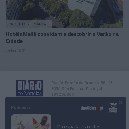
PRODUTOS E MARCAS
Hotéis Meliá convidam a descobrir o Verão na
Cidade
24 Jun 16:51
Rua Dr. Fernão de Ornelas, 56 - 3º
9054-514 Funchal, Portugal
291 202 300
×
Podcasts
Instale a nossa App
Da espada às curtas