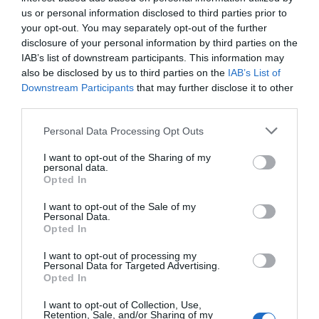
paisagem, cada ingrediente conta uma história e
us or personal information disclosed to third parties prior to
your opt-out. You may separately opt-out of the further
cada momento convida a viver a Madeira com
disclosure of your personal information by third parties on the
mais tempo, mais significado e maior ligação ao
IAB’s list of downstream participants. This information may
lugar", termina.
also be disclosed by us to third parties on the
IAB’s List of
Downstream Participants
that may further disclose it to other
third parties.
Please note that this website/app uses one or more Google
Personal Data Processing Opt Outs
SACCHARUM
MADEIRA
services and may gather and store information including but
not limited to your visit or usage behaviour. You may click to
I want to opt-out of the Sharing of my
personal data.
grant or deny consent to Google and its third-party tags to
0
Comentários
Opted In
use your data for below specified purposes in below Google
consent section.
I want to opt-out of the Sale of my
Personal Data.
Opted In
Últimas
I want to opt-out of processing my
Personal Data for Targeted Advertising.
Opted In
ROTEIRO
Mariano regressa ao Marginal e Summer Jam anima o
I want to opt-out of Collection, Use,
Retention, Sale, and/or Sharing of my