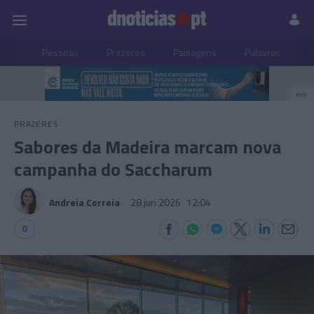
Pessoas
Prazeres
Paisagens
Palavras
P
PUB
PRAZERES
Sabores da Madeira marcam nova
campanha do Saccharum
Andreia Correia
28 jun 2026
12:04
0