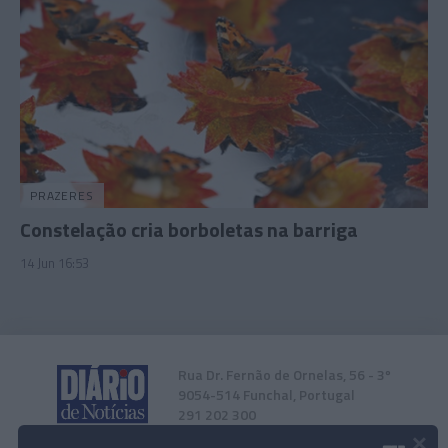
PRAZERES
Constelação cria borboletas na barriga
14 Jun 16:53
Rua Dr. Fernão de Ornelas, 56 - 3º
9054-514 Funchal, Portugal
291 202 300
×