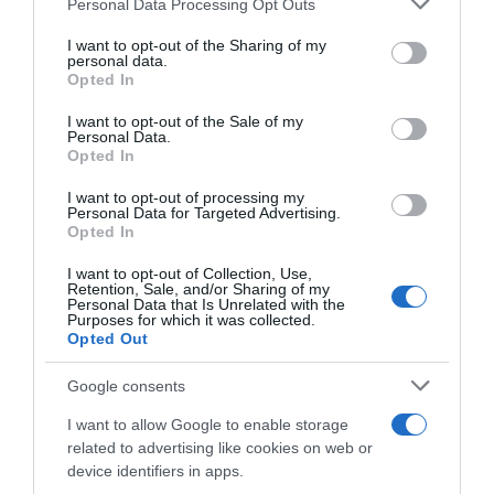
Personal Data Processing Opt Outs
services and may gather and store information including but
not limited to your visit or usage behaviour. You may click to
I want to opt-out of the Sharing of my
ROTEIRO
personal data.
grant or deny consent to Google and its third-party tags to
Mariano regressa ao Marginal e Summer Jam anima o
Opted In
use your data for below specified purposes in below Google
Jam este Sábado
consent section.
I want to opt-out of the Sale of my
Personal Data.
Opted In
CRISTIANO RONALDO
“Muda o corpo de todas as mulheres”
I want to opt-out of processing my
Personal Data for Targeted Advertising.
Opted In
PRODUTOS E MARCAS
I want to opt-out of Collection, Use,
Conheça a programação de fim-de-semana dos hotéis
Retention, Sale, and/or Sharing of my
da colecção Savoy Signature
Personal Data that Is Unrelated with the
Purposes for which it was collected.
Opted Out
Google consents
I want to allow Google to enable storage
related to advertising like cookies on web or
device identifiers in apps.