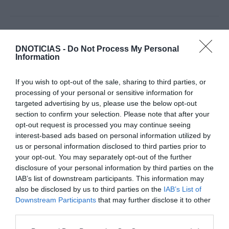
Para mais informações e reservas: +351 291 820
DNOTICIAS -
Do Not Process My Personal
800 |
saccharum@savoysignature.com
Information
If you wish to opt-out of the sale, sharing to third parties, or
processing of your personal or sensitive information for
targeted advertising by us, please use the below opt-out
section to confirm your selection. Please note that after your
opt-out request is processed you may continue seeing
interest-based ads based on personal information utilized by
SAVOY SIGNATURE
MADEIRA
us or personal information disclosed to third parties prior to
your opt-out. You may separately opt-out of the further
disclosure of your personal information by third parties on the
0
Comentários
IAB’s list of downstream participants. This information may
also be disclosed by us to third parties on the
IAB’s List of
Downstream Participants
that may further disclose it to other
third parties.
Últimas
Please note that this website/app uses one or more Google