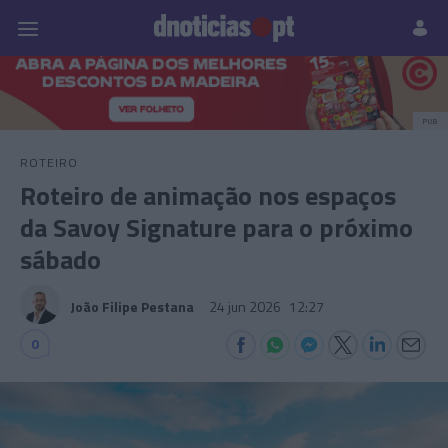
Pessoas
Prazeres
Paisagens
Palavras
P
PUB
ROTEIRO
Roteiro de animação nos espaços
da Savoy Signature para o próximo
sábado
João Filipe Pestana
24 jun 2026
12:27
0