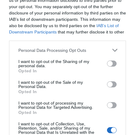
us or personal information disclosed to third parties prior to
your opt-out. You may separately opt-out of the further
disclosure of your personal information by third parties on the
CRISTIANO RONALDO
IAB’s list of downstream participants. This information may
“Muda o corpo de todas as mulheres”
also be disclosed by us to third parties on the
IAB’s List of
Downstream Participants
that may further disclose it to other
third parties.
PRODUTOS E MARCAS
Conheça a programação de fim-de-semana dos hotéis
Please note that this website/app uses one or more Google
Personal Data Processing Opt Outs
da colecção Savoy Signature
services and may gather and store information including but
not limited to your visit or usage behaviour. You may click to
I want to opt-out of the Sharing of my
personal data.
grant or deny consent to Google and its third-party tags to
Opted In
use your data for below specified purposes in below Google
consent section.
I want to opt-out of the Sale of my
Personal Data.
Opted In
I want to opt-out of processing my
Personal Data for Targeted Advertising.
Opted In
I want to opt-out of Collection, Use,
Retention, Sale, and/or Sharing of my
Personal Data that Is Unrelated with the