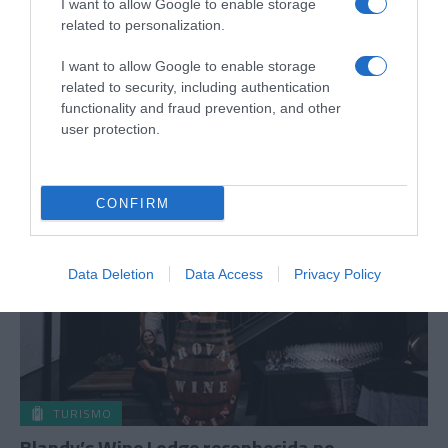
I want to allow Google to enable storage
related to personalization.
TURISMO
I want to allow Google to enable storage
Hotéis Savoy Signature distinguidos com os
related to security, including authentication
Booking.com Traveller Review Awards 2026
functionality and fraud prevention, and other
user protection.
2 Jul 11:59
CONFIRM
Data Deletion
Data Access
Privacy Policy
TURISMO
Blandy’s Wine Lodge reconhecida no