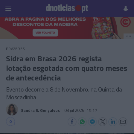
Pessoas
Prazeres
Paisagens
Palavras
P
PUB
PRAZERES
Sidra em Brasa 2026 regista
lotação esgotada com quatro meses
de antecedência
Evento decorre a 8 de Novembro, na Quinta da
Moscadinha
Sandra S. Gonçalves
03 jul 2026
15:17
0