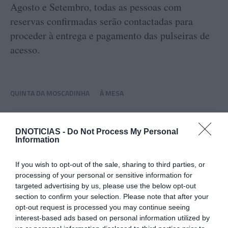
Agosto e Setembro, todas as pessoas com
reservas confirmadas serão contactadas para
proceder à entrega e pagamento das pulseiras de
acesso.
QUINTA DA MOSCADINHA
À MESA
0
Comentários
DNOTICIAS -
Do Not Process My Personal
Information
If you wish to opt-out of the sale, sharing to third parties, or
Últimas
processing of your personal or sensitive information for
targeted advertising by us, please use the below opt-out
section to confirm your selection. Please note that after your
ROTEIRO
opt-out request is processed you may continue seeing
Mariano regressa ao Marginal e Summer Jam anima o
interest-based ads based on personal information utilized by
Jam este Sábado