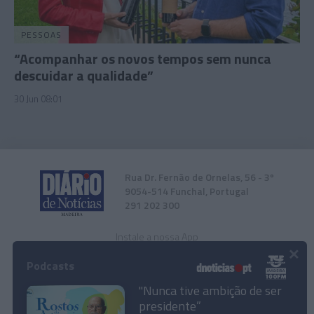
PESSOAS
“Acompanhar os novos tempos sem nunca
descuidar a qualidade”
30 Jun 08:01
Rua Dr. Fernão de Ornelas, 56 - 3º
9054-514 Funchal, Portugal
291 202 300
Instale a nossa App
×
Podcasts
"Nunca tive ambição de ser
presidente”