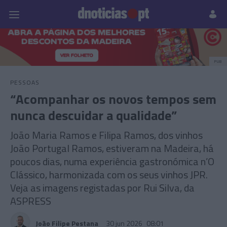
Pessoas
Prazeres
Paisagens
Palavras
P
PUB
PESSOAS
“Acompanhar os novos tempos sem
nunca descuidar a qualidade”
João Maria Ramos e Filipa Ramos, dos vinhos
João Portugal Ramos, estiveram na Madeira, há
poucos dias, numa experiência gastronómica n’O
Clássico, harmonizada com os seus vinhos JPR.
Veja as imagens registadas por Rui Silva, da
ASPRESS
João Filipe Pestana
30 jun 2026
08:01