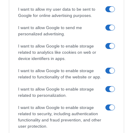
0
Comentários
I want to allow my user data to be sent to
Google for online advertising purposes.
Últimas
I want to allow Google to send me
personalized advertising.
I want to allow Google to enable storage
ROTEIRO
related to analytics like cookies on web or
Mariano regressa ao Marginal e Summer Jam anima o
device identifiers in apps.
Jam este Sábado
I want to allow Google to enable storage
related to functionality of the website or app.
CRISTIANO RONALDO
“Muda o corpo de todas as mulheres”
I want to allow Google to enable storage
related to personalization.
PRODUTOS E MARCAS
I want to allow Google to enable storage
Conheça a programação de fim-de-semana dos hotéis
related to security, including authentication
da colecção Savoy Signature
functionality and fraud prevention, and other
user protection.