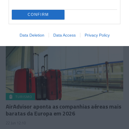
CONFIRM
Data Deletion
Data Access
Privacy Policy
TURISMO
AirAdvisor aponta as companhias aéreas mais
baratas da Europa em 2026
22 Jun 12:10