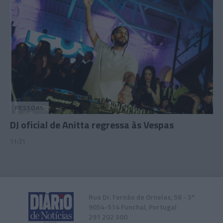
PESSOAS
DJ oficial de Anitta regressa às Vespas
11:31
Rua Dr. Fernão de Ornelas, 56 - 3º
9054-514 Funchal, Portugal
291 202 300