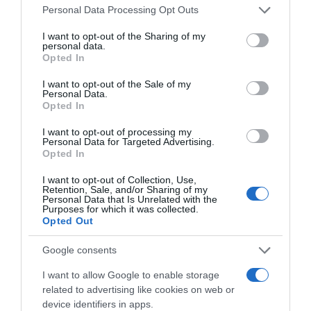
Please note that this website/app uses one or more Google
Personal Data Processing Opt Outs
services and may gather and store information including but
not limited to your visit or usage behaviour. You may click to
I want to opt-out of the Sharing of my
personal data.
grant or deny consent to Google and its third-party tags to
Opted In
use your data for below specified purposes in below Google
consent section.
I want to opt-out of the Sale of my
Personal Data.
Opted In
I want to opt-out of processing my
Personal Data for Targeted Advertising.
Opted In
I want to opt-out of Collection, Use,
Retention, Sale, and/or Sharing of my
Personal Data that Is Unrelated with the
Purposes for which it was collected.
Opted Out
JOÃO PORTUGAL RAMOS
À MESA
VINHOS
Google consents
JOÃO MARIA RAMOS
FILIPA RAMOS
I want to allow Google to enable storage
related to advertising like cookies on web or
device identifiers in apps.