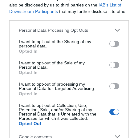
also be disclosed by us to third parties on the
IAB’s List of
MADEIRA
FOREVER YOUNG - THE PARTY
150 ANOS
Downstream Participants
that may further disclose it to other
third parties.
Please note that this website/app uses one or more Google
0
Comentários
Personal Data Processing Opt Outs
services and may gather and store information including but
not limited to your visit or usage behaviour. You may click to
I want to opt-out of the Sharing of my
personal data.
grant or deny consent to Google and its third-party tags to
Opted In
use your data for below specified purposes in below Google
Últimas
consent section.
I want to opt-out of the Sale of my
Personal Data.
Opted In
ROTEIRO
I want to opt-out of processing my
Mariano regressa ao Marginal e Summer Jam anima o
Personal Data for Targeted Advertising.
Jam este Sábado
Opted In
I want to opt-out of Collection, Use,
CRISTIANO RONALDO
Retention, Sale, and/or Sharing of my
Personal Data that Is Unrelated with the
“Muda o corpo de todas as mulheres”
Purposes for which it was collected.
Opted Out
PRODUTOS E MARCAS
Google consents