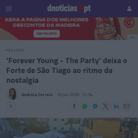
Pessoas
Prazeres
Paisagens
Palavras
P
PUB
PESSOAS
'Forever Young - The Party' deixa o
Forte de São Tiago ao ritmo da
nostalgia
Andreia Correia
30 jun 2026
21:54
0