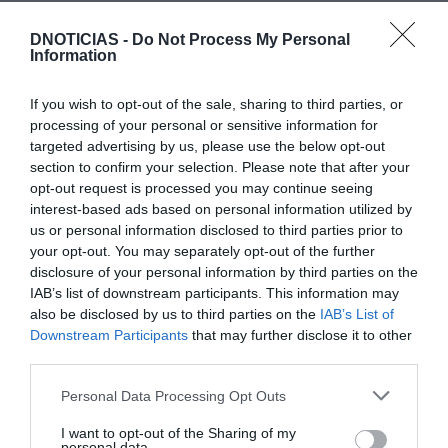
Até 10 de outubro, o Terreiro, junto ao Savoy
Palace, continua a receber o Fire Pit, uma
DNOTICIAS -
Do Not Process My Personal
Information
experiência gastronómica ao ar livre que celebra a
cozinha portuguesa ao ritmo do fogo e do
If you wish to opt-out of the sale, sharing to third parties, or
convívio, num ambiente descontraído que convida
processing of your personal or sensitive information for
a ficar, provar e partilhar.
targeted advertising by us, please use the below opt-out
section to confirm your selection. Please note that after your
opt-out request is processed you may continue seeing
interest-based ads based on personal information utilized by
us or personal information disclosed to third parties prior to
your opt-out. You may separately opt-out of the further
disclosure of your personal information by third parties on the
Inspirado na tradição de reunir à volta da mesa, o
IAB’s list of downstream participants. This information may
Fire Pit transforma-se numa viagem pelos sabores
also be disclosed by us to third parties on the
IAB’s List of
da gastronomia portuguesa, onde a autenticidade
Downstream Participants
that may further disclose it to other
third parties.
se cruza com uma abordagem contemporânea. Os
pratos são preparados no momento, no braseiro,
Please note that this website/app uses one or more Google
Personal Data Processing Opt Outs
services and may gather and store information including but
valorizando ingredientes locais e sazonais, entre
not limited to your visit or usage behaviour. You may click to
I want to opt-out of the Sharing of my
aromas fumados e sabores intensos.
personal data.