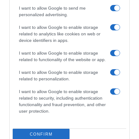
Calheta com jantares ao ar livre
I want to allow Google to send me
personalized advertising.
Até 25 de outubro, o Calhau Beach Club, no
I want to allow Google to enable storage
Saccharum, recebe o Fire Pit, uma experiência
related to analytics like cookies on web or
gastronómica que transforma os finais de tarde na
device identifiers in apps.
Calheta em noites de convívio à volta do fogo.
I want to allow Google to enable storage
related to functionality of the website or app.
I want to allow Google to enable storage
related to personalization.
Todas as sextas-feiras, sábados e domingos, o pôr
I want to allow Google to enable storage
do sol dá lugar a jantares ao ar livre, onde os
related to security, including authentication
sabores locais e sazonais ganham destaque em
functionality and fraud prevention, and other
pratos preparados no braseiro. Com o oceano
user protection.
como cenário e um ambiente descontraído e
sofisticado, a experiência convida madeirenses e
CONFIRM
visitantes a saborear o verão de forma autêntica.