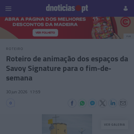
Pessoas
Prazeres
Paisagens
Palavras
P
PUB
ROTEIRO
Roteiro de animação dos espaços da
Savoy Signature para o fim-de-
semana
30 jun 2026
17:59
0
VER GALERIA