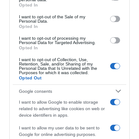
grant or deny consent to Google and its third-party tags to
Opted In
use your data for below specified purposes in below Google
Uma proposta para desfrutar das noites de verão
consent section.
I want to opt-out of the Sale of my
Personal Data.
no Funchal, onde a boa gastronomia e o prazer de
Opted In
jantar ao ar livre se encontram num dos espaços
I want to opt-out of processing my
mais emblemáticos da cidade.
Para mais
Personal Data for Targeted Advertising.
Opted In
informações e reservas:
fb.callcentre@savoysignature.com
| +351 930
I want to opt-out of Collection, Use,
Retention, Sale, and/or Sharing of my
481 291
Personal Data that Is Unrelated with the
Purposes for which it was collected.
Opted Out
Calhau Beach Club
Google consents
Saccharum
I want to allow Google to enable storage
related to advertising like cookies on web or
Sextas-feiras, sábados e domingos, até 25 de
device identifiers in apps.
outubro
I want to allow my user data to be sent to
Fire Pit convida a prolongar os sunsets da
Google for online advertising purposes.