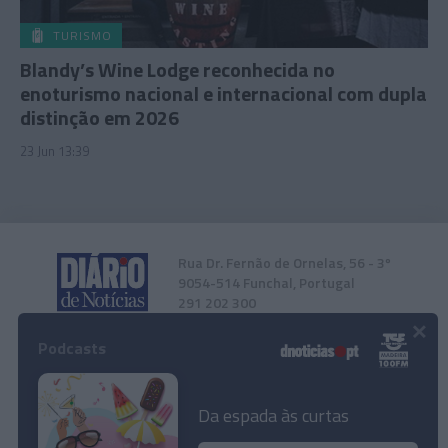
TURISMO
Blandy’s Wine Lodge reconhecida no
enoturismo nacional e internacional com dupla
distinção em 2026
23 Jun 13:39
Rua Dr. Fernão de Ornelas, 56 - 3º
9054-514 Funchal, Portugal
291 202 300
×
Podcasts
Instale a nossa App
Da espada às curtas