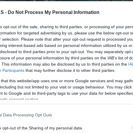
S -
Do Not Process My Personal Information
distinguida nos Booking.com Traveller Review
Úl
to opt-out of the sale, sharing to third parties, or processing of your per
s anualmente pela Booking.com com base nas
formation for targeted advertising by us, please use the below opt-out s
edes que permaneceram nas diferentes
r selection. Please note that after your opt-out request is processed y
.
ROTE
eing interest-based ads based on personal information utilized by us or
Mari
disclosed to third parties prior to your opt-out. You may separately opt-
Jam 
losure of your personal information by third parties on the IAB’s list of
. This information may also be disclosed by us to third parties on the
IA
Participants
that may further disclose it to other third parties.
ora alcançadas refletem a satisfação dos
 that this website/app uses one or more Google services and may gath
“Mud
cem a qualidade do serviço prestado pelas
including but not limited to your visit or usage behaviour. You may click 
o o empenho diário em proporcionar uma
 to Google and its third-party tags to use your data for below specifi
PROD
ogle consent section.
Conh
sema
Savoy Signature
l Data Processing Opt Outs
Sign
o opt-out of the Sharing of my personal data.