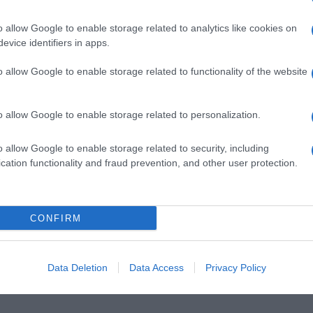
o allow Google to enable storage related to analytics like cookies on
evice identifiers in apps.
o allow Google to enable storage related to functionality of the website
stinção representa "um reconhecimento da
o allow Google to enable storage related to personalization.
 em todas as unidades da coleção e da
etindo a confiança de milhares de hóspedes
o allow Google to enable storage related to security, including
tino para as suas férias".
cation functionality and fraud prevention, and other user protection.
CONFIRM
G
MADEIRA
Data Deletion
Data Access
Privacy Policy