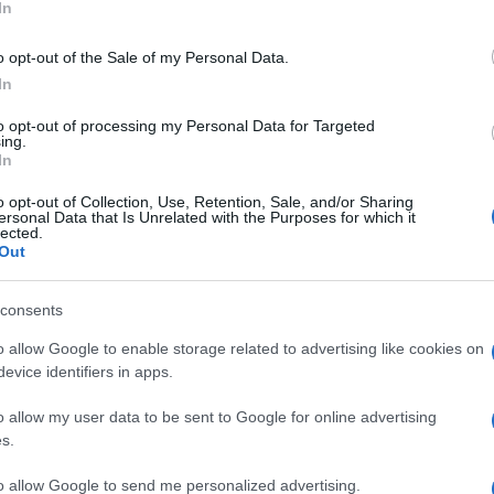
In
o opt-out of the Sale of my Personal Data.
In
to opt-out of processing my Personal Data for Targeted
ing.
In
o opt-out of Collection, Use, Retention, Sale, and/or Sharing
ersonal Data that Is Unrelated with the Purposes for which it
lected.
Out
consents
o allow Google to enable storage related to advertising like cookies on
evice identifiers in apps.
w Awards distinguem anualmente parceiros
o allow my user data to be sent to Google for online advertising
proporcionam experiências excecionais, com
s.
es verificadas dos clientes publicadas na
to allow Google to send me personalized advertising.