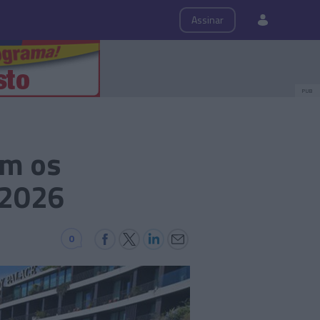
ps
Roteiro
Assinar
PUB
om os
 2026
0