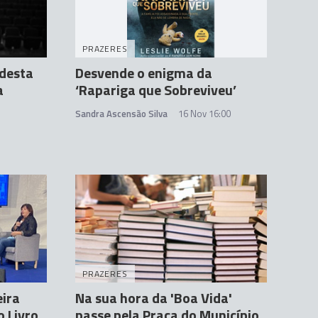
PRAZERES
 desta
Desvende o enigma da
a
‘Rapariga que Sobreviveu’
Sandra Ascensão Silva
16 Nov 16:00
PRAZERES
eira
Na sua hora da 'Boa Vida'
o Livro
passe pela Praça do Município