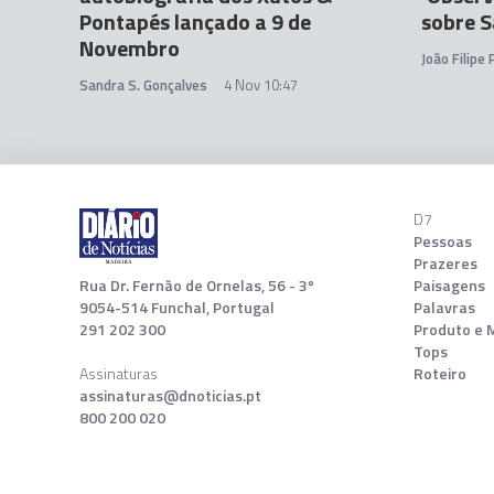
Pontapés lançado a 9 de
sobre S
Novembro
João Filipe
Sandra S. Gonçalves
4 Nov 10:47
D7
Pessoas
Prazeres
Rua Dr. Fernão de Ornelas, 56 - 3º
Paisagens
9054-514 Funchal, Portugal
Palavras
291 202 300
Produto e 
Tops
Assinaturas
Roteiro
assinaturas@dnoticias.pt
800 200 020