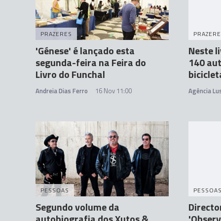
PRAZERES
PRAZERE
'Génese' é lançado esta
Neste l
segunda-feira na Feira do
140 au
Livro do Funchal
biciclet
Andreia Dias Ferro
16 Nov 11:00
Agência Lu
PESSOAS
PESSOA
Segundo volume da
Directo
autobiografia dos Xutos &
'Observ