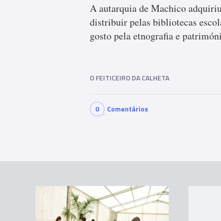
A autarquia de Machico adquiriu
distribuir pelas bibliotecas esco
gosto pela etnografia e patrimón
O FEITICEIRO DA CALHETA
0
Comentários
Com
men
ts