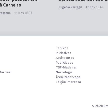
á Carneiro
Eugénio Perregil
17 Nov 19:43
 Pestana
11 Nov 18:33
Serviços
Iniciativas
Assinaturas
Publicidade
TSF-Madeira
Marcas
Necrologia
Área Reservada
Edição Impressa
© 2020 Emp