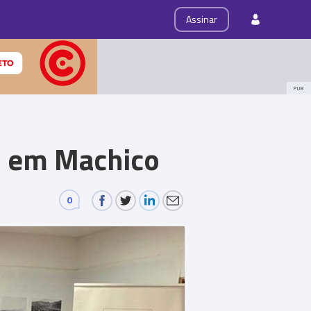
ps
Roteiro
Assinar
PUB
do em Machico
0
Comments