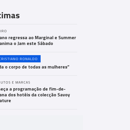
timas
IRO
ano regressa ao Marginal e Summer
anima o Jam este Sábado
CRISTIANO RONALDO
a o corpo de todas as mulheres”
UTOS E MARCAS
eça a programação de fim-de-
na dos hotéis da colecção Savoy
ature