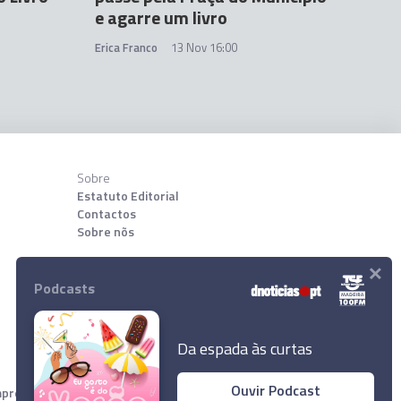
e agarre um livro
Erica Franco
13 Nov 16:00
Sobre
Estatuto Editorial
Contactos
Sobre nõs
×
Download App
Podcasts
Da espada às curtas
Ouvir Podcast
resa Diário de Notícias, Lda. Todos os direitos reservados.