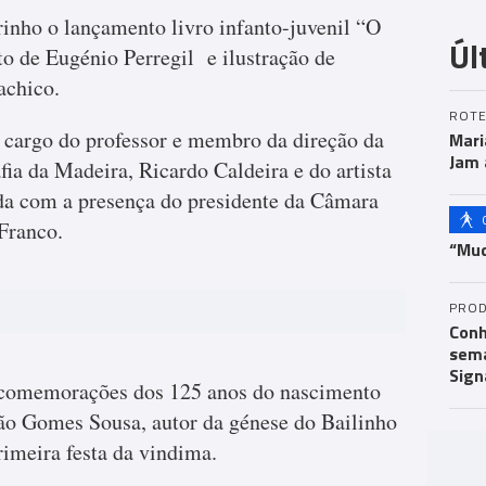
rinho o lançamento livro infanto-juvenil “O
Úl
to de Eugénio Perregil e ilustração de
achico.
ROTE
 cargo do professor e membro da direção da
Mari
Jam 
fia da Madeira, Ricardo Caldeira e do artista
da com a presença do presidente da Câmara
Franco.
“Mud
PROD
Conh
sema
Sign
 comemorações dos 125 anos do nascimento
ão Gomes Sousa, autor da génese do Bailinho
imeira festa da vindima.