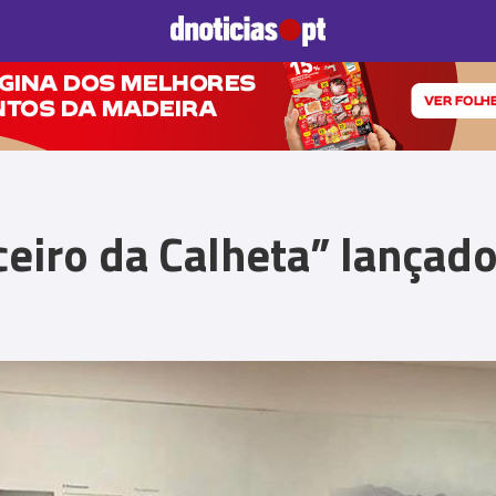
Prazeres
Paisagens
Palavras
Produto e Marcas
To
iceiro da Calheta” lança