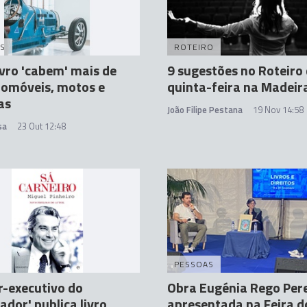
S
ROTEIRO
ivro 'cabem' mais de
9 sugestões no Roteiro
tomóveis, motos e
quinta-feira na Madeir
as
João Filipe Pestana
19 Nov 14:58
sa
23 Out 12:48
S
PESSOAS
r-executivo do
Obra Eugénia Rego Per
ador' publica livro
apresentada na Feira d