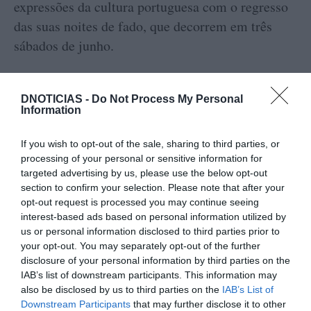
expressões da cultura portuguesa com o regresso
das suas noites de fado, que decorrem em três
sábados de junho.
DNOTICIAS -
Do Not Process My Personal
Information
A iniciativa alia gastronomia e música tradicional
If you wish to opt-out of the sale, sharing to third parties, or
portuguesa num ambiente intimista junto ao mar,
processing of your personal or sensitive information for
proporcionando uma experiência diferenciadora
targeted advertising by us, please use the below opt-out
section to confirm your selection. Please note that after your
tanto para residentes como para visitantes da
opt-out request is processed you may continue seeing
Madeira.
interest-based ads based on personal information utilized by
us or personal information disclosed to third parties prior to
O ciclo arranca já no próximo dia 6 de junho, com
your opt-out. You may separately opt-out of the further
disclosure of your personal information by third parties on the
atuação da fadista madeirense Micaela Setim, e
IAB’s list of downstream participants. This information may
integra jantar, cocktail de boas-vindas, bebidas
also be disclosed by us to third parties on the
IAB’s List of
selecionadas e espetáculo ao vivo.
Downstream Participants
that may further disclose it to other