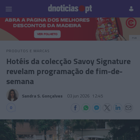
Pessoas
Prazeres
Paisagens
Palavras
P
PUB
PRODUTOS E MARCAS
Hotéis da colecção Savoy Signature
revelam programação de fim-de-
semana
Sandra S. Gonçalves
03 jun 2026
12:45
0