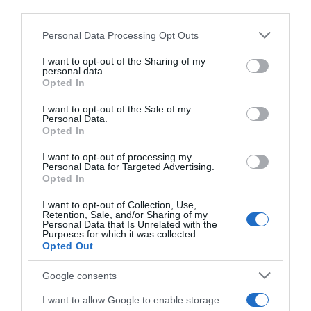
third parties.
Savoy Palace, piso 0
Please note that this website/app uses one or more Google
Personal Data Processing Opt Outs
services and may gather and store information including but
3 de Junho | quarta
not limited to your visit or usage behaviour. You may click to
I want to opt-out of the Sharing of my
personal data.
grant or deny consent to Google and its third-party tags to
Opted In
21h
use your data for below specified purposes in below Google
consent section.
O Savoy Palace volta a abrir portas à cultura com
I want to opt-out of the Sale of my
Personal Data.
uma nova noite dedicada à música clássica,
Opted In
proporcionando a hóspedes e visitantes a
I want to opt-out of processing my
oportunidade de assistir a um concerto da
Personal Data for Targeted Advertising.
Opted In
Madeira Camerata num ambiente intimista e de
I want to opt-out of Collection, Use,
excelência.
Retention, Sale, and/or Sharing of my
Personal Data that Is Unrelated with the
Purposes for which it was collected.
O espectáculo contará com a participação dos
Opted Out
solistas Volodymyr Petryakov e Francisco
Google consents
Caldeira, acompanhados pela reconhecida
orquestra de cordas da Orquestra Clássica da
I want to allow Google to enable storage