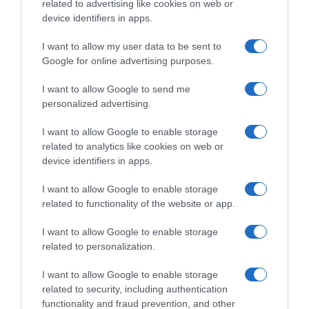
related to advertising like cookies on web or
Madeira, numa atuação que promete destacar a
device identifiers in apps.
riqueza e a beleza do repertório clássico.
I want to allow my user data to be sent to
Com início marcado para as 21h00, no piso 0 do
Google for online advertising purposes.
Savoy Palace, o concerto reforça a aposta do hotel
I want to allow Google to send me
na promoção da cultura e na aproximação das
personalized advertising.
artes ao público, criando oportunidades para que
I want to allow Google to enable storage
residentes e visitantes possam desfrutar de
related to analytics like cookies on web or
momentos culturais de elevada qualidade sem
device identifiers in apps.
sair do hotel.
I want to allow Google to enable storage
related to functionality of the website or app.
I want to allow Google to enable storage
related to personalization.
I want to allow Google to enable storage
related to security, including authentication
SAVOY SIGNATURE
MADEIRA
functionality and fraud prevention, and other