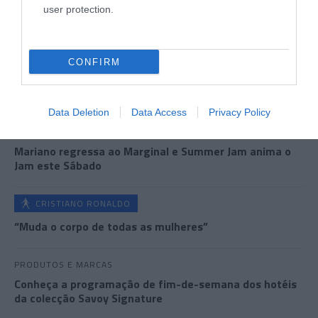
user protection.
0
Comentários
CONFIRM
Últimas
Data Deletion
Data Access
Privacy Policy
ROTEIRO
Mariano regressa ao Marginal e Summer Jam anima o
Jam este Sábado
CRISTIANO RONALDO
“Muda o corpo de todas as mulheres”
PRODUTOS E MARCAS
Conheça a programação de fim-de-semana dos hotéis
da colecção Savoy Signature