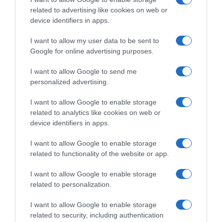
piscina de hotel de Portugal pela Travel MAGG
related to advertising like cookies on web or
1 Jun 15:44
device identifiers in apps.
I want to allow my user data to be sent to
Google for online advertising purposes.
I want to allow Google to send me
personalized advertising.
I want to allow Google to enable storage
related to analytics like cookies on web or
device identifiers in apps.
I want to allow Google to enable storage
related to functionality of the website or app.
PRAZERES
Ciclo de jantares de fado junto ao mar no hotel
I want to allow Google to enable storage
Calheta Beach
related to personalization.
31 Mai 11:12
I want to allow Google to enable storage
related to security, including authentication