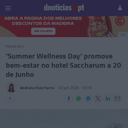
Pessoas
Prazeres
Paisagens
Palavras
P
PUB
PRAZERES
'Summer Wellness Day' promove
bem-estar no hotel Saccharum a 20
de Junho
Andreia Dias Ferro
02 jun 2026
10:19
0