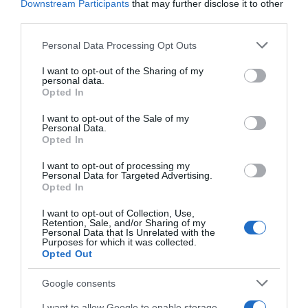
moda e criatividade no Funchal
Downstream Participants
that may further disclose it to other
third parties.
Please note that this website/app uses one or more Google
Personal Data Processing Opt Outs
services and may gather and store information including but
not limited to your visit or usage behaviour. You may click to
I want to opt-out of the Sharing of my
personal data.
grant or deny consent to Google and its third-party tags to
Opted In
use your data for below specified purposes in below Google
consent section.
I want to opt-out of the Sale of my
Personal Data.
Opted In
I want to opt-out of processing my
Personal Data for Targeted Advertising.
Opted In
I want to opt-out of Collection, Use,
Retention, Sale, and/or Sharing of my
Personal Data that Is Unrelated with the
Purposes for which it was collected.
Opted Out
PRODUTOS E MARCAS
Google consents
Saccharum distinguido com prémio de melhor
I want to allow Google to enable storage