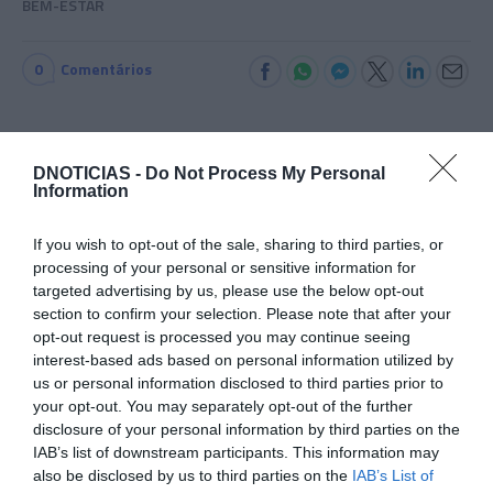
BEM-ESTAR
0
Comentários
Últimas
DNOTICIAS -
Do Not Process My Personal
Information
CRISTIANO RONALDO
If you wish to opt-out of the sale, sharing to third parties, or
processing of your personal or sensitive information for
“Muda o corpo de todas as mulheres”
targeted advertising by us, please use the below opt-out
section to confirm your selection. Please note that after your
PRODUTOS E MARCAS
opt-out request is processed you may continue seeing
Conheça a programação de fim-de-semana dos hotéis
interest-based ads based on personal information utilized by
da colecção Savoy Signature
us or personal information disclosed to third parties prior to
your opt-out. You may separately opt-out of the further
disclosure of your personal information by third parties on the
PRODUTOS E MARCAS
IAB’s list of downstream participants. This information may
DHRT celebra dois anos com evento que junta música,
also be disclosed by us to third parties on the
IAB’s List of