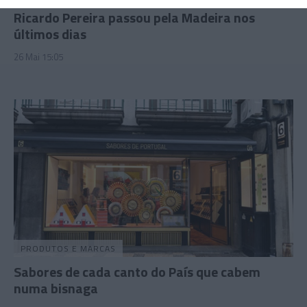
Ricardo Pereira passou pela Madeira nos
últimos dias
26 Mai 15:05
PRODUTOS E MARCAS
Sabores de cada canto do País que cabem
numa bisnaga