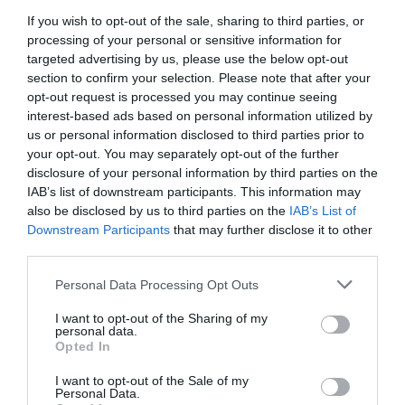
If you wish to opt-out of the sale, sharing to third parties, or
processing of your personal or sensitive information for
targeted advertising by us, please use the below opt-out
section to confirm your selection. Please note that after your
opt-out request is processed you may continue seeing
interest-based ads based on personal information utilized by
us or personal information disclosed to third parties prior to
your opt-out. You may separately opt-out of the further
disclosure of your personal information by third parties on the
IAB’s list of downstream participants. This information may
also be disclosed by us to third parties on the
IAB’s List of
Downstream Participants
that may further disclose it to other
third parties.
Please note that this website/app uses one or more Google
Personal Data Processing Opt Outs
services and may gather and store information including but
not limited to your visit or usage behaviour. You may click to
I want to opt-out of the Sharing of my
DIA DE PORTUGAL
MÚSICA
personal data.
grant or deny consent to Google and its third-party tags to
Opted In
use your data for below specified purposes in below Google
ASSOCIAÇÃO PRESENÇA FEMININA
SANDRA&RICARDO
consent section.
I want to opt-out of the Sale of my
Personal Data.
ADNM - ASSOCIAÇÃO DIÁSPORA NO MUNDO
GUINÉ BISSAU