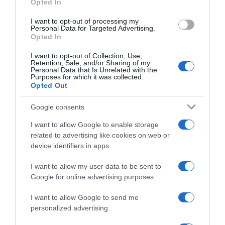
Opted In
MÚSICA
I want to opt-out of processing my
Personal Data for Targeted Advertising.
Opted In
0
Comentários
I want to opt-out of Collection, Use,
Retention, Sale, and/or Sharing of my
Personal Data that Is Unrelated with the
Purposes for which it was collected.
Opted Out
Últimas
Google consents
PRODUTOS E MARCAS
I want to allow Google to enable storage
Forum Madeira revela artistas selecionados para a
related to advertising like cookies on web or
exposição colectiva 'Refúgio dos Sentidos'
device identifiers in apps.
I want to allow my user data to be sent to
CRISTIANO RONALDO
Google for online advertising purposes.
Ronaldo e Georgina em Capri após 'novela' do
I want to allow Google to send me
casamento
personalized advertising.