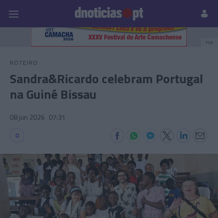
Pessoas
Prazeres
Paisagens
Palavras
P
PUB
ROTEIRO
Sandra&Ricardo celebram Portugal
na Guiné Bissau
08 jun 2026
07:31
0