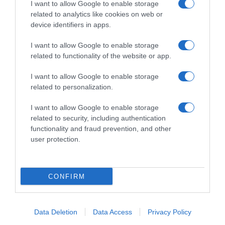
ROTEIRO
I want to allow Google to enable storage
Mariano regressa ao Marginal e Summer Jam anima o
related to analytics like cookies on web or
Jam este Sábado
device identifiers in apps.
I want to allow Google to enable storage
related to functionality of the website or app.
I want to allow Google to enable storage
related to personalization.
I want to allow Google to enable storage
related to security, including authentication
functionality and fraud prevention, and other
user protection.
CONFIRM
Data Deletion
Data Access
Privacy Policy
PESSOAS